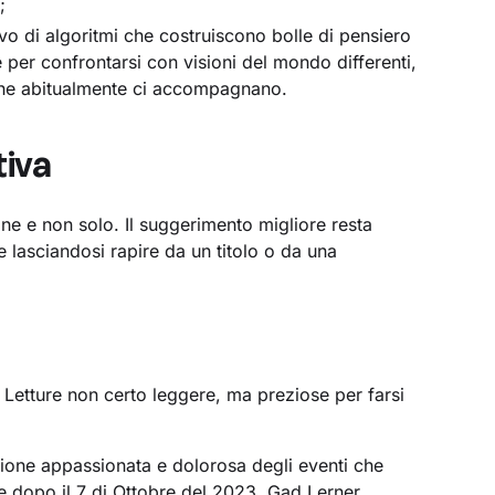
;
o di algoritmi che costruiscono bolle di pensiero
e per confrontarsi con visioni del mondo differenti,
i che abitualmente ci accompagnano.
tiva
e e non solo. Il suggerimento migliore resta
he lasciandosi rapire da un titolo o da una
i. Letture non certo leggere, ma preziose per farsi
zione appassionata e dolorosa degli eventi che
ele dopo il 7 di Ottobre del 2023. Gad Lerner