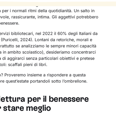
i lavoro frenetica degli ultimi mesi sembra
a per i normali ritmi della quotidianità. Un salto in
evole, rassicurante, intima. Gli aggettivi potrebbero
 benessere.
ervizi bibliotecari, nel 2022 il 60% degli Italiani da
Puricelli, 2024). Lontani da retoriche, morali e
rattutto se analizziamo le sempre minori capacità
in ambito scolastico), desideriamo concentrarci
di aggirarci senza particolari obiettivi e pretese
oli: scaffali pieni di libri.
o? Proveremo insieme a rispondere a questa
e quest’estate portandoli sotto l’ombrellone.
a lettura per il benessere
 stare meglio