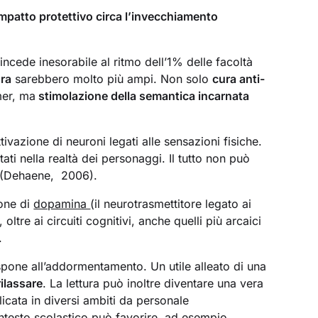
impatto protettivo circa l’invecchiamento
ncede inesorabile al ritmo dell’1% delle facoltà
ura
sarebbero molto più ampi. Non solo
cura anti-
mer, ma
stimolazione della semantica incarnata
tivazione di neuroni legati alle sensazioni fisiche.
i nella realtà dei personaggi. Il tutto non può
o (Dehaene, 2006).
ione di
dopamina
(il neurotrasmettitore legato ai
ltre ai circuiti cognitivi, anche quelli più arcaici
.
spone all’addormentamento. Un utile alleato di una
rilassare
. La lettura può inoltre diventare una vera
plicata in diversi ambiti da personale
testo scolastico può favorire, ad esempio,