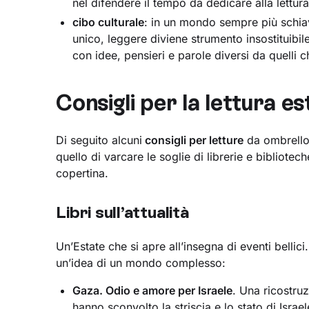
nel difendere il tempo da dedicare alla lettura
cibo culturale
: in un mondo sempre più schiav
unico, leggere diviene strumento insostituibil
con idee, pensieri e parole diversi da quell
Consigli per la lettura es
Di seguito alcuni
consigli per letture
da ombrellon
quello di varcare le soglie di librerie e bibliotec
copertina.
Libri sull’attualità
Un’Estate che si apre all’insegna di eventi bellic
un’idea di un mondo complesso:
Gaza. Odio e amore per Israele
. Una ricostru
hanno sconvolto la striscia e lo stato di Isra