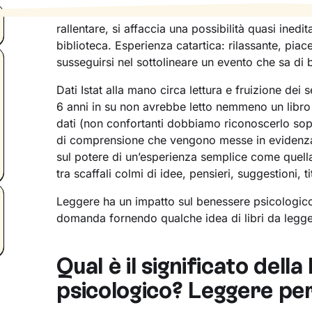
Finalmente l’estate è arrivata. Mentre l’attività d
rallentare, si affaccia una possibilità quasi inedit
biblioteca. Esperienza catartica: rilassante, piac
susseguirsi nel sottolineare un evento che sa di
Dati Istat alla mano circa lettura e fruizione dei s
6 anni in su non avrebbe letto nemmeno un libro (
dati (non confortanti dobbiamo riconoscerlo sop
di comprensione che vengono messe in evidenza 
sul potere di un’esperienza semplice come quella 
tra scaffali colmi di idee, pensieri, suggestioni, tit
Leggere ha un impatto sul benessere psicologic
domanda fornendo qualche idea di libri da legger
Qual è il significato dell
psicologico? Leggere per