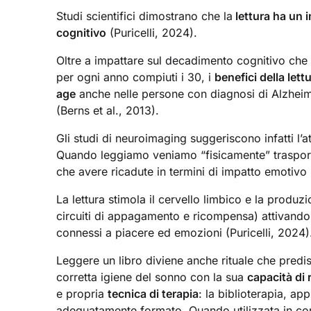
Studi scientifici dimostrano che la
lettura ha un 
cognitivo
(Puricelli, 2024).
Oltre a impattare sul decadimento cognitivo che i
per ogni anno compiuti i 30, i
benefici della lett
age
anche nelle persone con diagnosi di Alzhei
(Berns et al., 2013).
Gli studi di neuroimaging suggeriscono infatti l’at
Quando leggiamo veniamo “fisicamente” trasportat
che avere ricadute in termini di impatto emotiv
La lettura stimola il cervello limbico e la produz
circuiti di appagamento e ricompensa) attivando, o
connessi a piacere ed emozioni (Puricelli, 2024)
Leggere un libro diviene anche rituale che predi
corretta igiene del sonno con la sua
capacità di 
e propria
tecnica di terapia
: la biblioterapia, ap
adeguatamente formato. Quando utilizzata in con