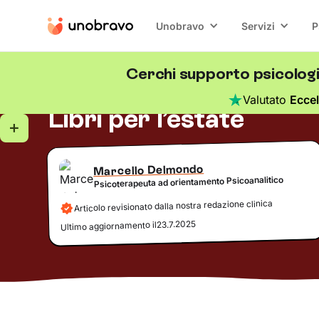
Unobravo
Servizi
P
Cerchi supporto psicolog
Mente e media
5
minuti di lettura
Blog
/
Valutato
Eccel
Libri per l’estate
Marcello Delmondo
Psicoterapeuta ad orientamento Psicoanalitico
Articolo revisionato dalla nostra redazione clinica
23.7.2025
Ultimo aggiornamento il