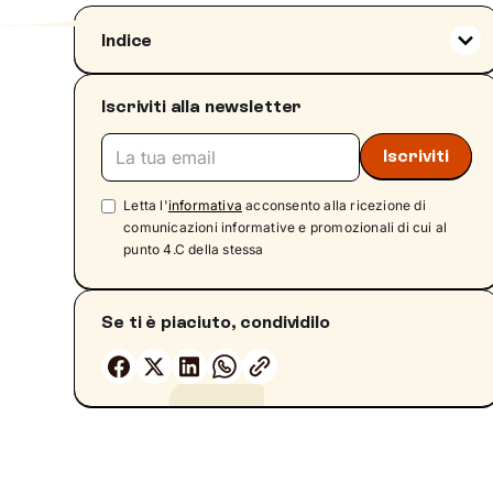
Indice
Qual è il significato della lettura per il
benessere psicologico? Leggere per stare
Iscriviti alla newsletter
meglio
Cos’è la Biblioterapia?
Lettura e tempo libero
Letta l'
informativa
acconsento alla ricezione di
Consigli per la lettura estiva
comunicazioni informative e promozionali di cui al
Libri sull’attualità
punto 4.C della stessa
Libri sullo sport
Libri sulla crescita personale
Se ti è piaciuto, condividilo
Dalla libreria dello Psicologo
Libri sulle vacanze
Romanzi e gialli da ombrellone