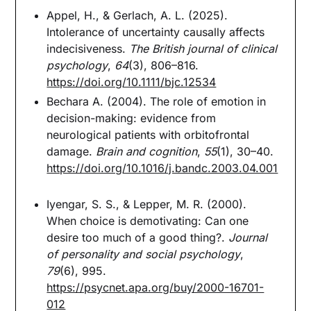
Appel, H., & Gerlach, A. L. (2025).
Intolerance of uncertainty causally affects
indecisiveness.
The British journal of clinical
psychology
,
64
(3), 806–816.
https://doi.org/10.1111/bjc.12534
Bechara A. (2004). The role of emotion in
decision-making: evidence from
neurological patients with orbitofrontal
damage.
Brain and cognition
,
55
(1), 30–40.
https://doi.org/10.1016/j.bandc.2003.04.001
Iyengar, S. S., & Lepper, M. R. (2000).
When choice is demotivating: Can one
desire too much of a good thing?.
Journal
of personality and social psychology
,
79
(6), 995.
https://psycnet.apa.org/buy/2000-16701-
012