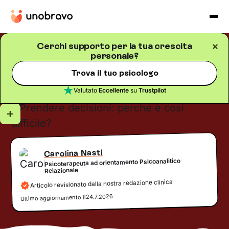
Cerchi supporto per la tua crescita
personale?
Crescita personale
Blog
/
5
minuti di lettura
Prendere decisioni: perché
Trova il tuo psicologo
è così difficile?
Valutato
Eccellente
su
Trustpilot
Carolina Nasti
Psicoterapeuta ad orientamento Psicoanalitico
Relazionale
Articolo revisionato dalla nostra redazione clinica
24.7.2026
Ultimo aggiornamento il