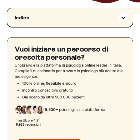
Indice
Cosa accade quando dobbiamo prendere una
decisione?
Non riuscire a scegliere: l'asino di Buridano
Vuoi iniziare un percorso di
Come facilitare la scelta: riconnettersi col
crescita personale?
desiderio
Unobravo è la piattaforma di psicologia online leader in Italia.
Perché può essere così difficile decidere? Cause
Compila il questionario per trovare lo psicologo più adatto alle
psicologiche e culturali
tue esigenze.
Il sovraccarico decisionale: quando troppe
100% online, flessibile e sicuro
scelte possono bloccare l’azione
Incontro conoscitivo gratuito
Già scelto da oltre 500.000 pazienti
Strategie pratiche per affrontare la difficoltà
decisionale
9.500+
psicologi sulla piattaforma
Unobravo: un alleato per affrontare le tue scelte