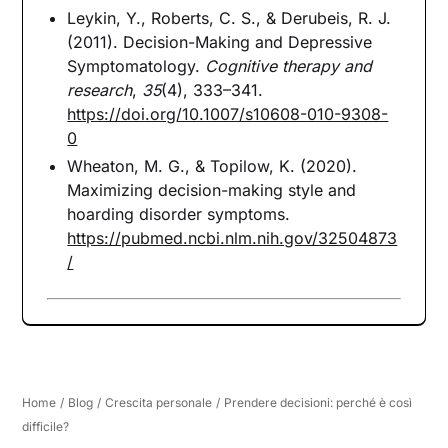
Leykin, Y., Roberts, C. S., & Derubeis, R. J.
(2011). Decision-Making and Depressive
Symptomatology.
Cognitive therapy and
research
,
35
(4), 333–341.
https://doi.org/10.1007/s10608-010-9308-
0
Wheaton, M. G., & Topilow, K. (2020).
Maximizing decision-making style and
hoarding disorder symptoms.
https://pubmed.ncbi.nlm.nih.gov/32504873
/
Home
/
Blog
/
Crescita personale
/
Prendere decisioni: perché è così
difficile?