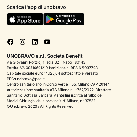
Psicologi per aree di intervento
Scarica l'app di unobravo
Termini e condizioni
Aiuto urgente
Informativa Privacy
FAQ
Dichiarazione di Accessibilità
Blog
Cookie policy
Test psicologici
Gestisci cookie
UNOBRAVO s.r.l. Società Benefit
Podcast di psicologia
via Giovanni Porzio, 4 Isola B2 - Napoli 80143
Partita IVA 09516691210 Iscrizione al REA N°1037793
Corporate
Capitale sociale euro 14.125,04 sottoscritto e versato
PEC:unobravo@pec.it
Psicologo italiano all'estero
Centro sanitario sito in Corso Vercelli 55, Milano CAP 20144
Autorizzazione sanitaria ATS Milano n. I-762/2022. Direttore
Approfondimenti sulla salute mentale
Sanitario Dott.ssa Barbara Mantellini iscritta all'albo dei
Medici Chirurghi della provincia di Milano, n° 37532
Sala stampa
©Unobravo 2026 / All Rights Reserved
Bandi e premi
Posizioni aperte