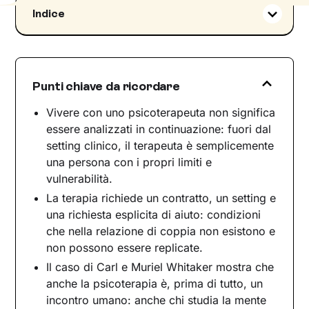
Indice
Il mito dell'analisi continua
Quando la vita entra nella terapia: il caso
Whitaker
Punti chiave da ricordare
Episodio clinico: la famiglia bloccata nel silenzio
Comunicazione e regolazione emotiva
Vivere con uno psicoterapeuta non significa
essere analizzati in continuazione: fuori dal
Conclusione
setting clinico, il terapeuta è semplicemente
una persona con i propri limiti e
vulnerabilità.
La terapia richiede un contratto, un setting e
una richiesta esplicita di aiuto: condizioni
che nella relazione di coppia non esistono e
non possono essere replicate.
Il caso di Carl e Muriel Whitaker mostra che
anche la psicoterapia è, prima di tutto, un
incontro umano: anche chi studia la mente