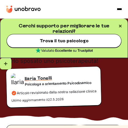
Cerchi supporto per migliorare le tue
relazioni?
Relazioni
Blog
/
5
minuti di lettura
Ho sposato uno
Trova il tuo psicologo
psicoterapeuta!
Valutato
Eccellente
su
Trustpilot
Ilaria Tonelli
Psicologa a orientamento Psicodinamico
Articolo revisionato dalla nostra redazione clinica
22.5.2026
Ultimo aggiornamento il