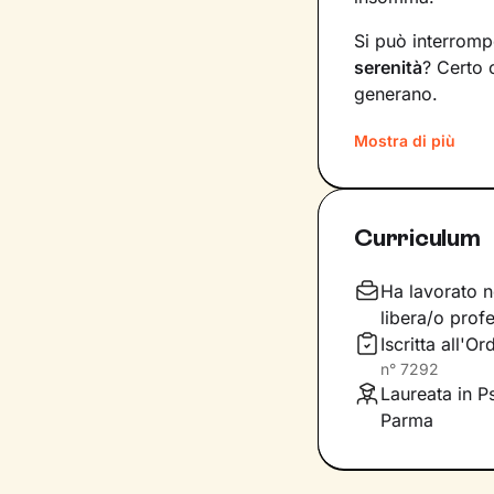
Si può interromp
serenità
? Certo 
generano.
Il mio compito s
Mostra di più
diventare
consap
vita. Ti insegner
specifici, attrav
Curriculum
Immagina il per
sono gli strumenti
Ha lavorato n
fianco durante l
libera/o profe
determinazione
Iscritta all'O
vetta: il tuo ben
n°
7292
Laureata in P
Parma