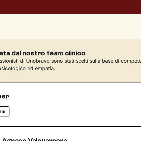
ata dal nostro team clinico
essionisti di Unobravo sono stati scelti sulla base di compet
sicologico ed empatia.
per
ale
 Agnese Valguarnera