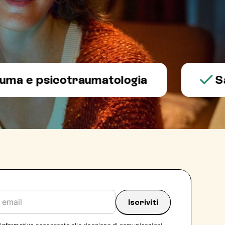
 psicotraumatologia
Salute