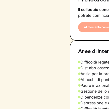
Il colloquio cono
potrete comincia
Al momento non è 
Aree di inte
Difficoltà legate
Disturbo osses
Ansia per la pr
Attacchi di pan
Paure irraziona
Gestione dello 
Dipendenze com
Depressione e d
Difficoltà legat