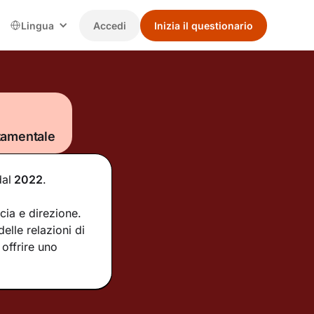
Lingua
Accedi
Inizia il questionario
tamentale
dal
2022
.
ucia e direzione.
elle relazioni di
offrire uno