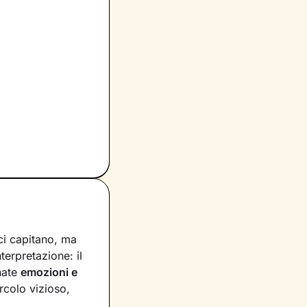
ci capitano, ma
nterpretazione: il
nate
emozioni e
rcolo vizioso,