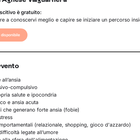
scitivo è gratuito:
re a conoscervi meglio e capire se iniziare un percorso ins
disponibile
rvento
 all’ansia
sivo-compulsivo
opria salute e ipocondria
ico e ansia acuta
li che generano forte ansia (fobie)
stress
portamentali (relazionale, shopping, gioco d'azzardo)
ifficoltà legate all’umore
e alla sfera dell'alimentazione