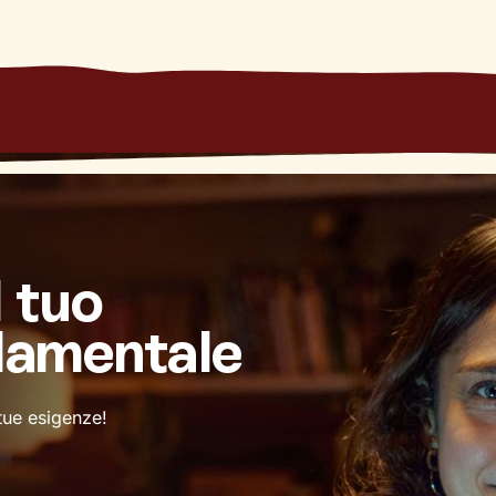
l tuo
damentale
 tue esigenze!