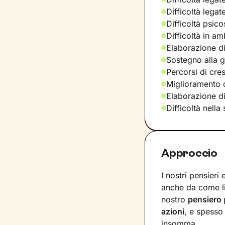
Difficoltà legat
Difficoltà psic
Difficoltà in am
Elaborazione di
Sostegno alla ge
Percorsi di cre
Miglioramento d
Elaborazione d
Difficoltà nella
Approccio
I nostri pensieri
anche da come l
nostro
pensiero
azioni
, e spesso
insomma.