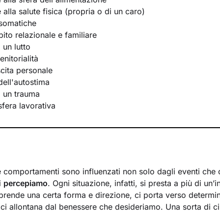
e alla salute fisica (propria o di un caro)
osomatiche
bito relazionale e familiare
 un lutto
nitorialità
scita personale
ell'autostima
i un trauma
 sfera lavorativa
 e comportamenti sono influenzati non solo dagli eventi che 
i
percepiamo
. Ogni situazione, infatti, si presta a più di un’i
prende una certa forma e direzione, ci porta verso determi
 ci allontana dal benessere che desideriamo. Una sorta di ci