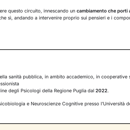
ere questo circuito, innescando un
cambiamento che porti 
che sì, andando a intervenire proprio sui pensieri e i compo
arà quello di accompagnarti in questo processo, aiutandoti p
evole di tutto quello
che influenza l’interpretazione degli ev
ò a
potenziare le tue risorse
, acquisire nuove abilità e raggi
erso
esercizi e tecniche
in linea con i tuoi bisogni e valori.
corso come una scalata in montagna. Le tue
modalità di pen
 necessari per salire in alta quota. Io ti alleno ad affinarli, e
ella sanità pubblica, in ambito accademico, in cooperative 
’arrampicata per
sostenerti
e motivarti. Aggiungi una buona
ssionista
per iniziare e portare a termine l’impresa, e arriverai alla t
rdine degli Psicologi della Regione Puglia
dal
2022
.
essere.
sicobiologia e Neuroscienze Cognitive presso l’Università de