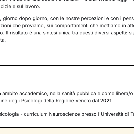
cizie e sul lavoro.
a, giorno dopo giorno, con le nostre percezioni e con i pens
mozioni che proviamo, sui comportamenti che mettiamo in att
 Il risultato è una sintesi unica tra questi diversi aspetti: s
tà.
crea tra il mondo interno e quello esterno si inserisce il la
à a comprendere nel passato della tua storia e a ricostruir
. La voglia di cambiamento sarà la motivazione necessaria 
o un percorso che ti porterà verso un benessere sempre cre
rire le tue risorse interiori e a capire i meccanismi che gene
lla ricerca di un nuovo livello di consapevolezza. Conoscers
n ambito accademico, nella sanità pubblica e come libera/o
r comprendere cosa cambiare e come farlo. Nello spazio di
rdine degli Psicologi della Regione Veneto
dal
2021
.
i creerà, avrai modo di rileggere la tua realtà attribuendole 
rmetteranno di affrontare la vita con attitudine ed energia ri
sicologia - curriculum Neuroscienze presso l'Università di T