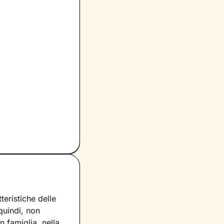
eristiche delle
 quindi, non
 famiglia, nella