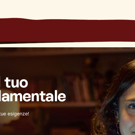
l tuo
damentale
 tue esigenze!