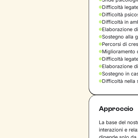
Difficoltà legat
Difficoltà psic
Difficoltà in am
Elaborazione di
Sostegno alla ge
Percorsi di cre
Miglioramento d
Difficoltà lega
Elaborazione d
Sostegno in casi
Difficoltà nella
Approccio
La base del nost
interazioni e rel
dipende solo da 