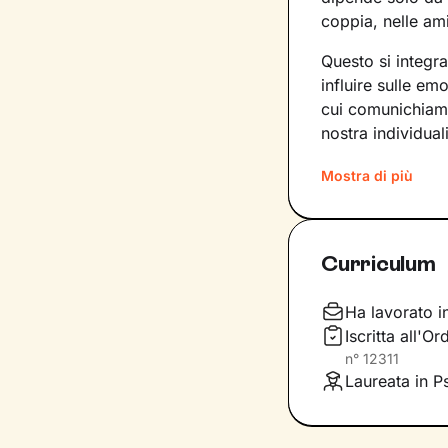
coppia, nelle ami
Questo si integr
influire sulle e
cui comunichiamo.
nostra individuali
Sul ponte che si 
Mostra di più
insieme, che andr
del tuo presente
primi passi lung
Curriculum
Ti guiderò a scop
comportamenti, a
Ha lavorato i
fondamentale pe
Iscritta all'O
accoglienza che s
n°
12311
inediti che ti pe
Laureata in P