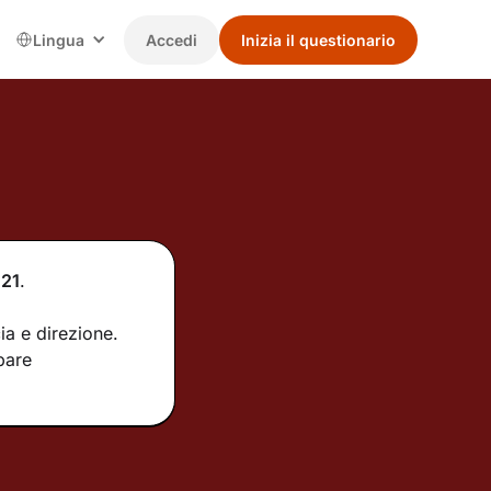
Lingua
Accedi
Inizia il questionario
21
.
ia e direzione.
pare