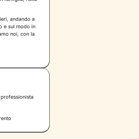
ieri, andando a
o e sul modo in
iamo noi, con la
voro che faremo
e ciò che fa parte
per muovere i
scente.
rano i tuoi
i è infatti
 professionista
 ascolto e
significati
nnovate.
rento