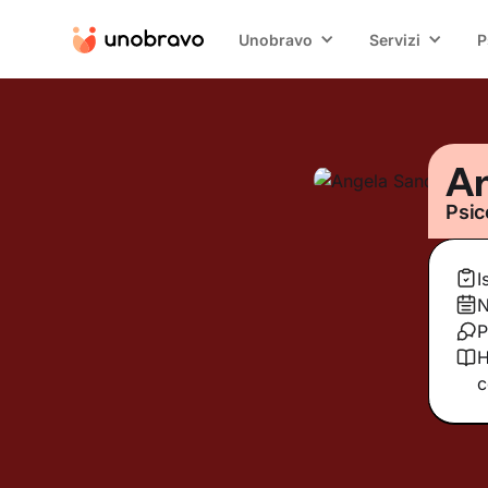
Unobravo
Servizi
P
An
Psic
I
N
P
H
c