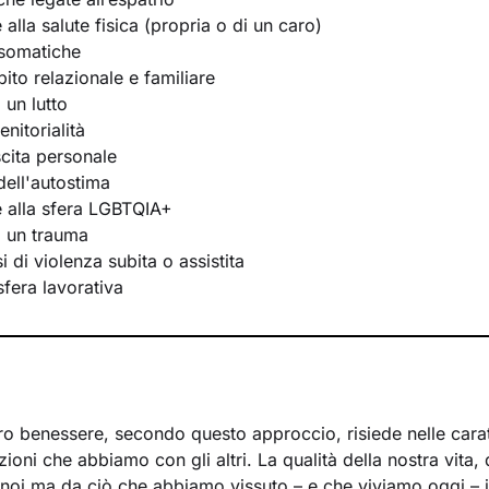
e alla salute fisica (propria o di un caro)
osomatiche
bito relazionale e familiare
 un lutto
nitorialità
scita personale
ell'autostima
te alla sfera LGBTQIA+
i un trauma
 di violenza subita o assistita
 sfera lavorativa
ro benessere, secondo questo approccio, risiede nelle caratt
azioni che abbiamo con gli altri. La qualità della nostra vita,
noi ma da ciò che abbiamo vissuto – e che viviamo oggi – in