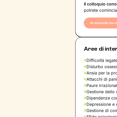
Il colloquio cono
potrete comincia
Al momento non è 
Aree di inte
Difficoltà legate
Disturbo osses
Ansia per la pr
Attacchi di pan
Paure irraziona
Gestione dello 
Dipendenze com
Depressione e d
Gestione di com
Sfide psicologic