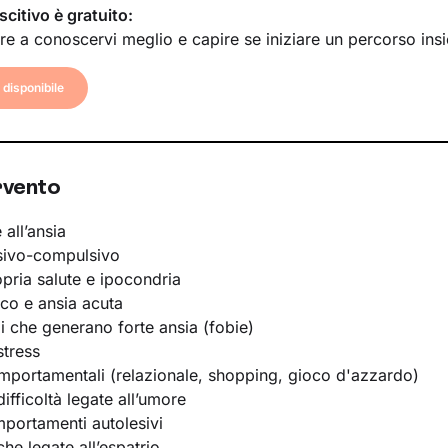
scitivo è gratuito:
re a conoscervi meglio e capire se iniziare un percorso ins
disponibile
rvento
 all’ansia
sivo-compulsivo
opria salute e ipocondria
ico e ansia acuta
li che generano forte ansia (fobie)
stress
portamentali (relazionale, shopping, gioco d'azzardo)
ifficoltà legate all’umore
portamenti autolesivi
he legate all’espatrio