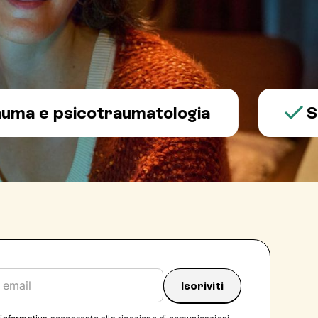
 psicotraumatologia
Salute