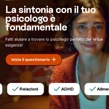
serena.
La sintonia con il tuo
psicologo è
Daremo il via a un cammino che ti condurrà su
strade mai percorse prima, verso il benessere
fondamentale
che desideri.
Fatti aiutare a trovare lo psicologo perfetto per le tue
esigenze!
Inizia il questionario
Relazioni
ADHD
Aliment