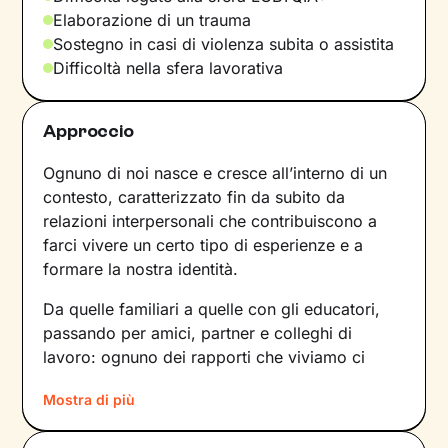
Elaborazione di un trauma
Sostegno in casi di violenza subita o assistita
Difficoltà nella sfera lavorativa
Approccio
Ognuno di noi nasce e cresce all’interno di un
contesto, caratterizzato fin da subito da
relazioni interpersonali che contribuiscono a
farci vivere un certo tipo di esperienze e a
formare la nostra identità.
Da quelle familiari a quelle con gli educatori,
passando per amici, partner e colleghi di
lavoro: ognuno dei rapporti che viviamo ci
forgia e, allo stesso tempo, rispecchia le
Mostra di più
dinamiche che abbiamo sperimentato fino a
quel momento. Anche le emozioni che