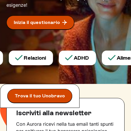
esigenze!
Inizia il questionario
Relazioni
ADHD
Aliment
Trova il tuo Unobravo
Iscriviti alla newsletter
Con Aurora ricevi nella tua email tanti spunti