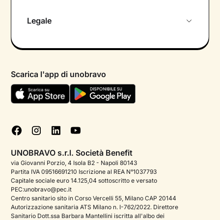
Chi siamo
Legale
Colloquio conoscitivo gratuito
Informativa privacy calendario
Psicologo in chat
Informativa privacy paziente
Psicologi per aree di intervento
Scarica l'app di unobravo
Termini e condizioni
Aiuto urgente
Informativa Privacy
FAQ
Dichiarazione di Accessibilità
Blog
Cookie policy
Test psicologici
Gestisci cookie
UNOBRAVO s.r.l. Società Benefit
Podcast di psicologia
via Giovanni Porzio, 4 Isola B2 - Napoli 80143
Partita IVA 09516691210 Iscrizione al REA N°1037793
Corporate
Capitale sociale euro 14.125,04 sottoscritto e versato
PEC:unobravo@pec.it
Psicologo italiano all'estero
Centro sanitario sito in Corso Vercelli 55, Milano CAP 20144
Autorizzazione sanitaria ATS Milano n. I-762/2022. Direttore
Sala stampa
Sanitario Dott.ssa Barbara Mantellini iscritta all'albo dei