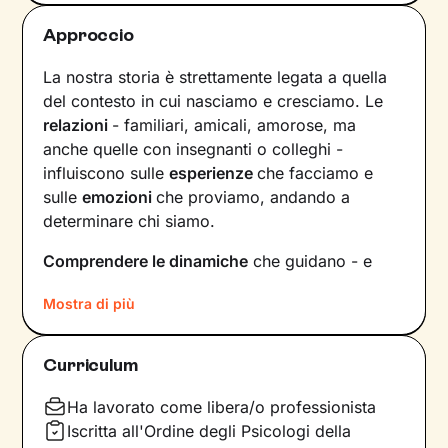
Approccio
La nostra storia è strettamente legata a quella
del contesto in cui nasciamo e cresciamo. Le
relazioni
- familiari, amicali, amorose, ma
anche quelle con insegnanti o colleghi -
influiscono sulle
esperienze
che facciamo e
sulle
emozioni
che proviamo, andando a
determinare chi siamo.
Comprendere le dinamiche
che guidano - e
hanno guidato in passato - le tue relazioni è
Mostra di più
fondamentale per poter capire chi sei, per
vedere tutto il tuo mondo sotto una luce
diversa e dare nuovi significati a ciò che ti
Curriculum
accade.
Ha lavorato come libera/o professionista
Nei nostri incontri avrò cura di creare un clima
Iscritta all'Ordine degli Psicologi della
di ascolto e comprensione, così che tu possa