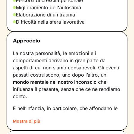
Percorsi di crescita personale
Miglioramento dell'autostima
Elaborazione di un trauma
Difficoltà nella sfera lavorativa
Approccio
La nostra personalità, le emozioni e i
comportamenti derivano in gran parte da
aspetti di cui non siamo consapevoli. Gli eventi
passati costruiscono, uno dopo l’altro, un
mondo mentale nel nostro inconscio
che
influenza il presente, senza che ce ne rendiamo
conto.
È nell’infanzia, in particolare, che affondano le
radici di tanti nostri modi di essere, di pensare
Mostra di più
e agire: le
esperienze vissute in famiglia
,
infatti, vengono apprese, memorizzate e