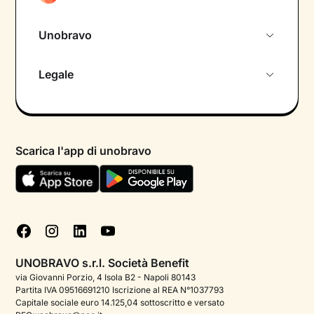
Unobravo
Chi siamo
Legale
Colloquio conoscitivo gratuito
Informativa privacy calendario
Psicologo in chat
Informativa privacy paziente
Psicologi per aree di intervento
Scarica l'app di unobravo
Termini e condizioni
Aiuto urgente
Informativa Privacy
FAQ
Dichiarazione di Accessibilità
Blog
Cookie policy
Test psicologici
Gestisci cookie
UNOBRAVO s.r.l. Società Benefit
Podcast di psicologia
via Giovanni Porzio, 4 Isola B2 - Napoli 80143
Partita IVA 09516691210 Iscrizione al REA N°1037793
Corporate
Capitale sociale euro 14.125,04 sottoscritto e versato