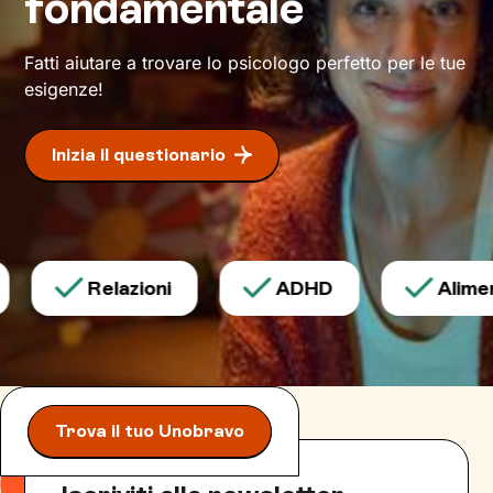
fondamentale
Fatti aiutare a trovare lo psicologo perfetto per le tue
esigenze!
Inizia il questionario
Relazioni
ADHD
Alimen
Trova il tuo Unobravo