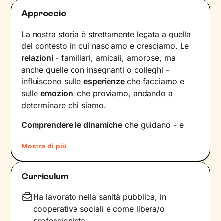
Approccio
La nostra storia è strettamente legata a quella
del contesto in cui nasciamo e cresciamo. Le
relazioni
- familiari, amicali, amorose, ma
anche quelle con insegnanti o colleghi -
influiscono sulle
esperienze
che facciamo e
sulle
emozioni
che proviamo, andando a
determinare chi siamo.
Comprendere le dinamiche
che guidano - e
hanno guidato in passato - le tue relazioni è
Mostra di più
fondamentale per poter capire chi sei, per
vedere tutto il tuo mondo sotto una luce
diversa e dare nuovi significati a ciò che ti
Curriculum
accade.
Ha lavorato nella sanità pubblica, in
Nei nostri incontri avrò cura di creare un clima
cooperative sociali e come libera/o
di ascolto e comprensione, così che tu possa
professionista