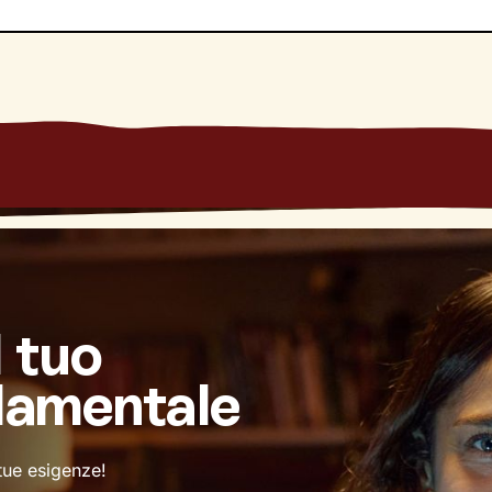
l tuo
damentale
 tue esigenze!