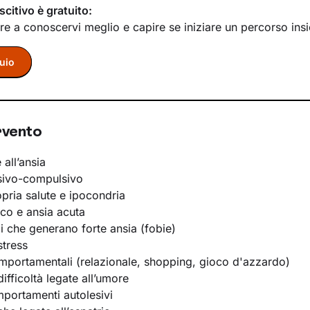
scitivo è gratuito:
re a conoscervi meglio e capire se iniziare un percorso ins
uio
rvento
 all’ansia
sivo-compulsivo
opria salute e ipocondria
ico e ansia acuta
li che generano forte ansia (fobie)
stress
portamentali (relazionale, shopping, gioco d'azzardo)
ifficoltà legate all’umore
portamenti autolesivi