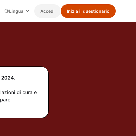
Lingua
Accedi
Inizia il questionario
2024
.
lazioni di cura e
ppare