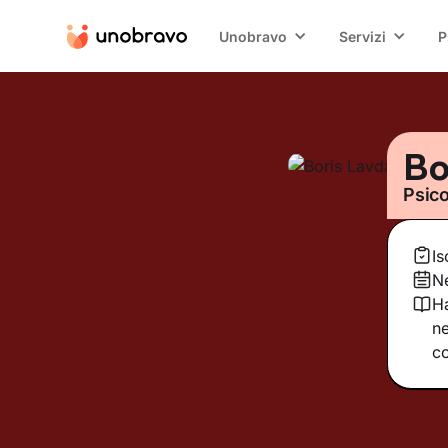
Unobravo
Servizi
P
Bo
Psico
Is
N
Ha
ne
co