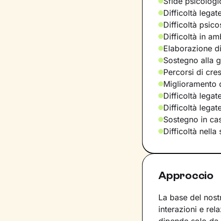
Sfide psicologic
Difficoltà legat
Difficoltà psic
Difficoltà in am
Elaborazione di
Sostegno alla ge
Percorsi di cre
Miglioramento d
Difficoltà legat
Difficoltà lega
Sostegno in casi
Difficoltà nella
Approccio
La base del nost
interazioni e rel