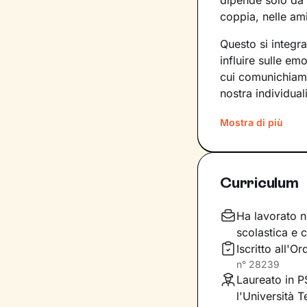
dipende solo da 
coppia, nelle ami
Questo si integr
influire sulle e
cui comunichiamo.
nostra individuali
Sul ponte che si 
Mostra di più
insieme, che andr
del tuo presente
primi passi lung
Curriculum
Ti guiderò a scop
comportamenti, a
Ha lavorato ne
fondamentale pe
scolastica e 
accoglienza che s
Iscritto all'
inediti che ti pe
n°
28239
Laureato in
l'Università 