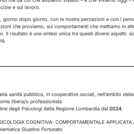
noi ma da ciò che abbiamo vissuto – e che viviamo oggi – in
cizie e sul lavoro.
a, giorno dopo giorno, con le nostre percezioni e con i pens
mozioni che proviamo, sui comportamenti che mettiamo in att
 Il risultato è una sintesi unica tra questi diversi aspetti: s
tà.
crea tra il mondo interno e quello esterno si inserisce il la
à a comprendere nel passato della tua storia e a ricostruir
. La voglia di cambiamento sarà la motivazione necessaria 
o un percorso che ti porterà verso un benessere sempre cre
rire le tue risorse interiori e a capire i meccanismi che gene
lla ricerca di un nuovo livello di consapevolezza. Conoscers
lla sanità pubblica, in cooperative sociali, nell’ambito dell
r comprendere cosa cambiare e come farlo. Nello spazio di
come libera/o professionista
i creerà, avrai modo di rileggere la tua realtà attribuendole 
Ordine degli Psicologi della Regione Lombardia
dal
2024
.
rmetteranno di affrontare la vita con attitudine ed energia ri
 PSICOLOGIA COGNITIVA- COMPORTAMENTALE APPLICATA 
Telematica Giustino Fortunato