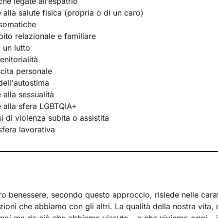
he legate all’espatrio
e alla salute fisica (propria o di un caro)
osomatiche
bito relazionale e familiare
 un lutto
nitorialità
scita personale
ell'autostima
e alla sessualità
te alla sfera LGBTQIA+
 di violenza subita o assistita
 sfera lavorativa
ro benessere, secondo questo approccio, risiede nelle caratt
azioni che abbiamo con gli altri. La qualità della nostra vita,