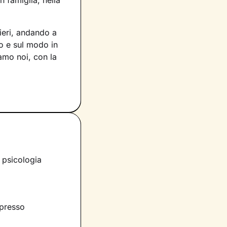
 famiglia, nella
ieri, andando a
o e sul modo in
iamo noi, con la
voro che faremo
e ciò che fa parte
per muovere i
scente.
rano i tuoi
i è infatti
a psicologia
 ascolto e
significati
nnovate.
presso