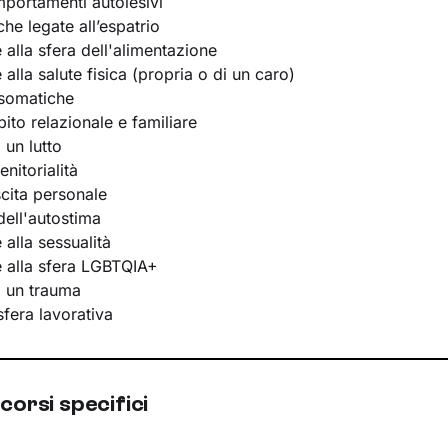
portamenti autolesivi
he legate all’espatrio
e alla sfera dell'alimentazione
e alla salute fisica (propria o di un caro)
osomatiche
bito relazionale e familiare
 un lutto
nitorialità
scita personale
ell'autostima
e alla sessualità
te alla sfera LGBTQIA+
i un trauma
 sfera lavorativa
corsi specifici