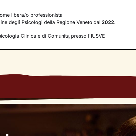
i incontri come uno spazio sicuro, in cui condividere ciò ch
e riflettere su diversi aspetti della tua vita. Avrò cura di cr
ome libera/o professionista
ascolto e comprensione
, per far emergere i tuoi bisogni e l
rdine degli Psicologi della Regione Veneto
dal
2022
.
Ti accompagnerò nell’affrontare i nodi più spinosi e nel cerca
ie allo
sviluppo di nuovi pensieri e comportamenti
utili a vi
sicologia Clinica e di Comunitą presso l'IUSVE
 questo percorso? A un modo inedito di affrontare gli eventi
essere
.