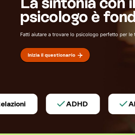
La sintonia con i
psicologo è fon
Fatti aiutare a trovare lo psicologo perfetto per le
Inizia il questionario
ni
ADHD
Aliment