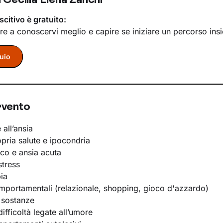
scitivo è gratuito:
re a conoscervi meglio e capire se iniziare un percorso ins
uio
rvento
 all’ansia
opria salute e ipocondria
ico e ansia acuta
stress
ia
portamentali (relazionale, shopping, gioco d'azzardo)
 sostanze
ifficoltà legate all’umore