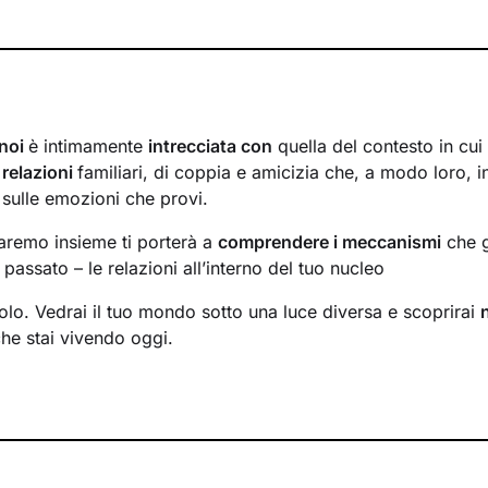
 noi
è intimamente
intrecciata con
quella del contesto in cui
i
relazioni
familiari, di coppia e amicizia che, a modo loro, i
 sulle emozioni che provi.
faremo insieme ti porterà a
comprendere i meccanismi
che g
passato – le relazioni all’interno del tuo nucleo
solo. Vedrai il tuo mondo sotto una luce diversa e scoprirai
che stai vivendo oggi.
ormare alcuni elementi che non ti rappresentano più e scopri
tenzialità
che non sapevi di avere. Davanti ai tuoi occhi 
percorrere, un passo dopo l’altro, verso il
cambiamento pos