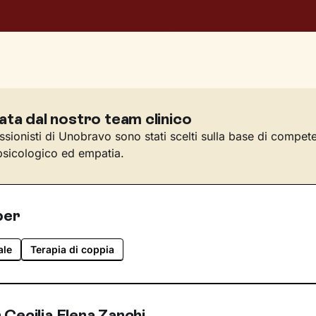
ata dal nostro team clinico
essionisti di Unobravo sono stati scelti sulla base di compet
sicologico ed empatia.
per
ale
Terapia di coppia
Cecilia Elena Zanchi