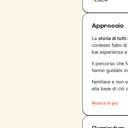
EMDR
Approccio
La
storia di tutti
contesto fatto d
tue esperienze e
Il percorso che 
hanno guidato in 
familiare e non 
alla base di ciò 
Imparerai a trasf
Mostra di più
competenze e po
nuove strade da 
desideri.