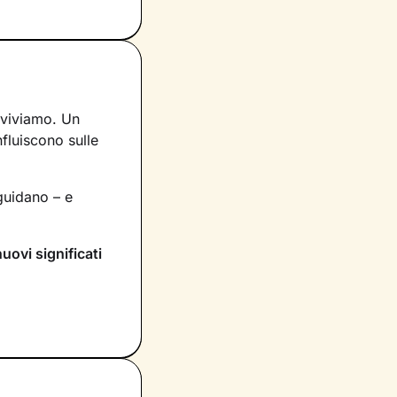
 viviamo. Un
nfluiscono sulle
uidano – e
nuovi significati
rai dentro di te
compariranno
itivo
che