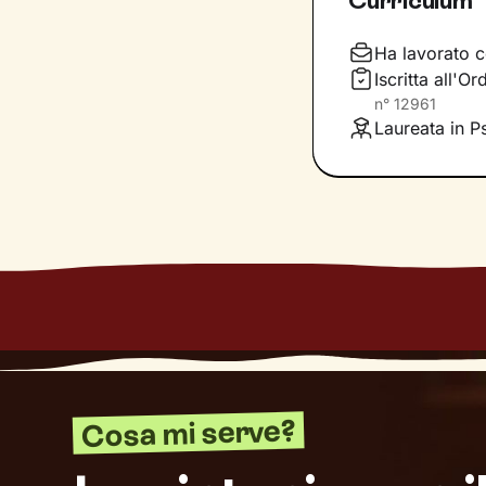
Curriculum
Considera i nostr
completa libertà 
Ha lavorato c
di
accoglienza, 
Iscritta all'O
racchiudi in te. 
n°
12961
risoluzione, graz
Laureata in P
tuo presente.
Dove ti condurrà
un
maggiore ben
Cosa mi serve?