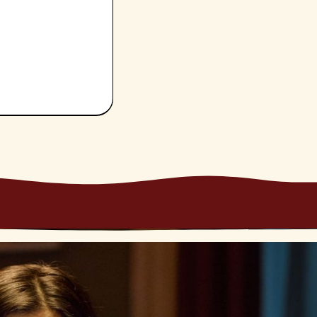
e provi in
eare un’atmosfera
e risorse che
re la loro
vere al meglio il
 della vita e a