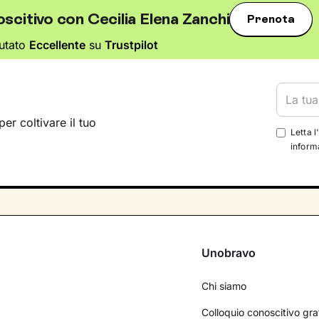
scitivo con Cecilia Elena Zanchi
Prenota
utato
Eccellente
su
Trustpilot
per coltivare il tuo
Letta l
informa
Unobravo
Chi siamo
Colloquio conoscitivo gra