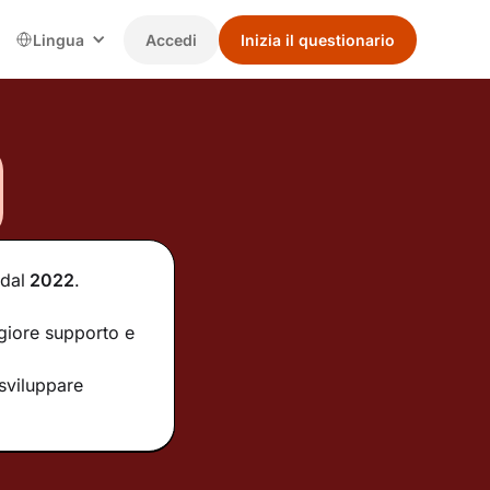
Lingua
Accedi
Inizia il questionario
dal
2022
.
ggiore supporto e
sviluppare