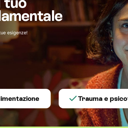
l tuo
damentale
 tue esigenze!
azione
Trauma e psicotraum