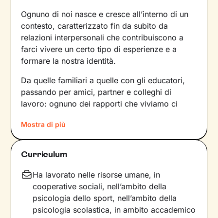
Ognuno di noi nasce e cresce all’interno di un
contesto, caratterizzato fin da subito da
relazioni interpersonali che contribuiscono a
farci vivere un certo tipo di esperienze e a
formare la nostra identità.
Da quelle familiari a quelle con gli educatori,
passando per amici, partner e colleghi di
lavoro: ognuno dei rapporti che viviamo ci
forgia e, allo stesso tempo, rispecchia le
Mostra di più
dinamiche che abbiamo sperimentato fino a
quel momento. Anche le emozioni che
proviamo e i pensieri che concepiamo sono
Curriculum
influenzati dal contesto relazionale in cui siamo
cresciuti.
Ha lavorato nelle risorse umane, in
cooperative sociali, nell’ambito della
Per superare momenti difficili e raggiungere un
psicologia dello sport, nell’ambito della
maggiore benessere bisogna comprendere
psicologia scolastica, in ambito accademico
quali siano gli elementi che non ci