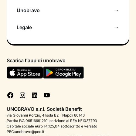
Unobravo
Chi siamo
Legale
Colloquio conoscitivo gratuito
Informativa privacy calendario
Psicologo in chat
Informativa privacy paziente
Psicologi per aree di intervento
Scarica l'app di unobravo
Termini e condizioni
Aiuto urgente
Informativa Privacy
FAQ
Dichiarazione di Accessibilità
Blog
Cookie policy
Test psicologici
Gestisci cookie
UNOBRAVO s.r.l. Società Benefit
Podcast di psicologia
via Giovanni Porzio, 4 Isola B2 - Napoli 80143
Partita IVA 09516691210 Iscrizione al REA N°1037793
Corporate
Capitale sociale euro 14.125,04 sottoscritto e versato
PEC:unobravo@pec.it
Psicologo italiano all'estero