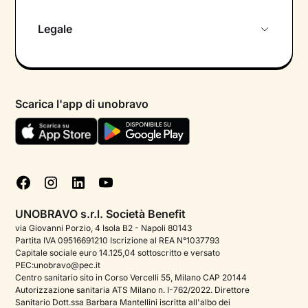
Chi siamo
Legale
Colloquio conoscitivo gratuito
Informativa privacy calendario
Psicologo in chat
Informativa privacy paziente
Psicologi per aree di intervento
Scarica l'app di unobravo
Termini e condizioni
Aiuto urgente
Informativa Privacy
FAQ
Dichiarazione di Accessibilità
Blog
Cookie policy
Test psicologici
Gestisci cookie
UNOBRAVO s.r.l. Società Benefit
Podcast di psicologia
via Giovanni Porzio, 4 Isola B2 - Napoli 80143
Partita IVA 09516691210 Iscrizione al REA N°1037793
Corporate
Capitale sociale euro 14.125,04 sottoscritto e versato
PEC:unobravo@pec.it
Psicologo italiano all'estero
Centro sanitario sito in Corso Vercelli 55, Milano CAP 20144
Autorizzazione sanitaria ATS Milano n. I-762/2022. Direttore
Approfondimenti sulla salute mentale
Sanitario Dott.ssa Barbara Mantellini iscritta all'albo dei