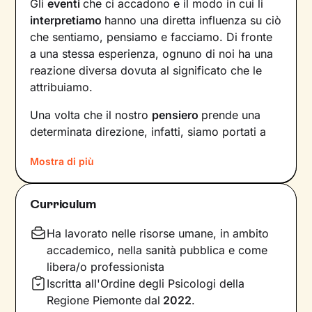
Gli
eventi
che ci accadono e il modo in cui li
interpretiamo
hanno una diretta influenza su ciò
che sentiamo, pensiamo e facciamo. Di fronte
a una stessa esperienza, ognuno di noi ha una
reazione diversa dovuta al significato che le
attribuiamo.
Una volta che il nostro
pensiero
prende una
determinata direzione, infatti, siamo portati a
provare un certo tipo di
emozioni
e ad
agire
in
Mostra di più
modi che possono ostacolare il nostro
benessere.
Curriculum
Per interrompere questo circolo vizioso e
innescare un cambiamento positivo
, è
Ha lavorato nelle risorse umane, in ambito
necessario individuare pensieri e
accademico, nella sanità pubblica e come
comportamenti che causano emozioni
libera/o professionista
spiacevoli e andare a lavorare su di essi.
Iscritta all'Ordine degli Psicologi della
Regione Piemonte
dal
2022
.
Il primo obiettivo dei nostri incontri sarà quello