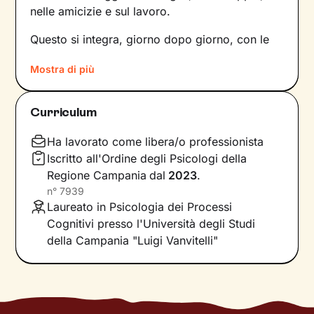
nelle amicizie e sul lavoro.
Questo si integra, giorno dopo giorno, con le
nostre percezioni e con i pensieri, andando a
Mostra di più
influire sulle emozioni che proviamo, sui
comportamenti che mettiamo in atto e sul
modo in cui comunichiamo. Il risultato è una
Curriculum
sintesi unica tra questi diversi aspetti: siamo
noi, con
la nostra individualità
.
Ha lavorato come libera/o professionista
Iscritto all'Ordine degli Psicologi della
Sul ponte che si crea tra il mondo interno e
Regione Campania
dal
2023
.
quello esterno si inserisce il lavoro che faremo
n°
7939
insieme, che andrà a comprendere nel passato
Laureato in Psicologia dei Processi
della tua storia e a ricostruire ciò che fa parte
Cognitivi presso l'Università degli Studi
del tuo presente.
La voglia di cambiamento
della Campania "Luigi Vanvitelli"
sarà la motivazione necessaria per muovere i
primi passi lungo un percorso che ti porterà
verso un benessere sempre crescente.