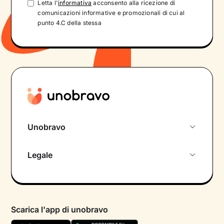
Letta l'
informativa
acconsento alla ricezione di
comunicazioni informative e promozionali di cui al
punto 4.C della stessa
Unobravo
Chi siamo
Legale
Colloquio conoscitivo gratuito
Informativa privacy calendario
Psicologo in chat
Informativa privacy paziente
Psicologi per aree di intervento
Scarica l'app di unobravo
Termini e condizioni
Aiuto urgente