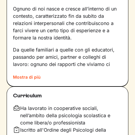
Ognuno di noi nasce e cresce all’interno di un
contesto, caratterizzato fin da subito da
relazioni interpersonali che contribuiscono a
farci vivere un certo tipo di esperienze e a
formare la nostra identità.
Da quelle familiari a quelle con gli educatori,
passando per amici, partner e colleghi di
lavoro: ognuno dei rapporti che viviamo ci
forgia e, allo stesso tempo, rispecchia le
Mostra di più
dinamiche che abbiamo sperimentato fino a
quel momento. Anche le emozioni che
proviamo e i pensieri che concepiamo sono
Curriculum
influenzati dal contesto relazionale in cui siamo
cresciuti.
Ha lavorato in cooperative sociali,
nell’ambito della psicologia scolastica e
Per superare momenti difficili e raggiungere un
come libera/o professionista
maggiore benessere bisogna comprendere
Iscritto all'Ordine degli Psicologi della
quali siano gli elementi che non ci