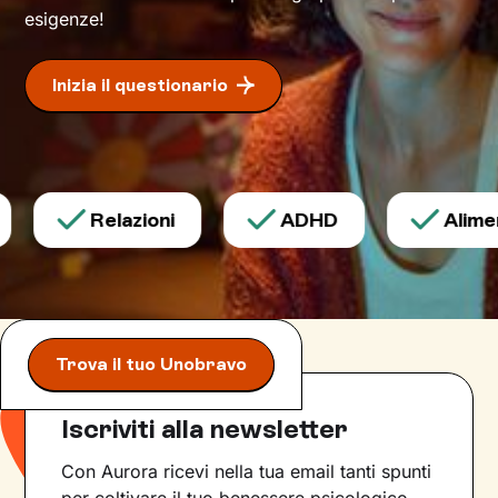
esigenze!
Inizia il questionario
Relazioni
ADHD
Aliment
Trova il tuo Unobravo
Iscriviti alla newsletter
Con Aurora ricevi nella tua email tanti spunti