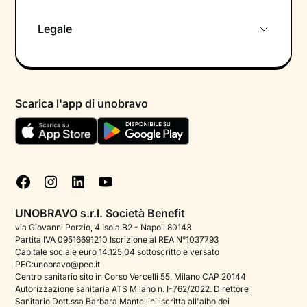
Chi siamo
Legale
Colloquio conoscitivo gratuito
Informativa privacy calendario
Psicologo in chat
Informativa privacy paziente
Psicologi per aree di intervento
Scarica l'app di unobravo
Termini e condizioni
Aiuto urgente
Informativa Privacy
FAQ
Dichiarazione di Accessibilità
Blog
Cookie policy
Test psicologici
Gestisci cookie
UNOBRAVO s.r.l. Società Benefit
Podcast di psicologia
via Giovanni Porzio, 4 Isola B2 - Napoli 80143
Partita IVA 09516691210 Iscrizione al REA N°1037793
Corporate
Capitale sociale euro 14.125,04 sottoscritto e versato
PEC:unobravo@pec.it
Psicologo italiano all'estero
Centro sanitario sito in Corso Vercelli 55, Milano CAP 20144
Autorizzazione sanitaria ATS Milano n. I-762/2022. Direttore
Sala stampa
Sanitario Dott.ssa Barbara Mantellini iscritta all'albo dei