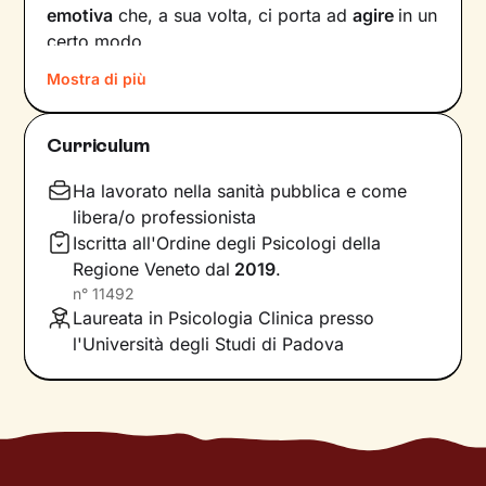
emotiva
che, a sua volta, ci porta ad
agire
in un
certo modo.
Mostra di più
Col passare del tempo possono crearsi circoli
virtuosi ma anche viziosi, che ci allontanano dal
benessere e dalla persona che vorremmo
Curriculum
essere. Questi circuiti si possono interrompere,
andando a
intervenire su pensieri e
Ha lavorato nella sanità pubblica e come
comportamenti
in modo da innescare un
libera/o professionista
cambiamento positivo.
Iscritta all'Ordine degli Psicologi della
Regione Veneto
dal
2019
.
Nei nostri incontri andremo prima di tutto a
n°
11492
indagare quali siano gli elementi che
Laureata in Psicologia Clinica presso
influenzano l’interpretazione degli eventi della
l'Università degli Studi di Padova
tua vita. Una volta acquisita questa
consapevolezza
, ci dedicheremo a un
potenziamento delle tue risorse interne
e
all’acquisizione di nuove abilità utili per
raggiungere i tuoi obiettivi specifici.