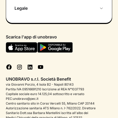
Chi siamo
Legale
Colloquio conoscitivo gratuito
Informativa privacy calendario
Psicologo in chat
Informativa privacy paziente
Psicologi per aree di intervento
Scarica l'app di unobravo
Termini e condizioni
Aiuto urgente
Informativa Privacy
FAQ
Dichiarazione di Accessibilità
Blog
Cookie policy
Test psicologici
Gestisci cookie
UNOBRAVO s.r.l. Società Benefit
Podcast di psicologia
via Giovanni Porzio, 4 Isola B2 - Napoli 80143
Partita IVA 09516691210 Iscrizione al REA N°1037793
Corporate
Capitale sociale euro 14.125,04 sottoscritto e versato
PEC:unobravo@pec.it
Psicologo italiano all'estero
Centro sanitario sito in Corso Vercelli 55, Milano CAP 20144
Autorizzazione sanitaria ATS Milano n. I-762/2022. Direttore
Approfondimenti sulla salute mentale
Sanitario Dott.ssa Barbara Mantellini iscritta all'albo dei
Medici Chirurghi della provincia di Milano, n° 37532