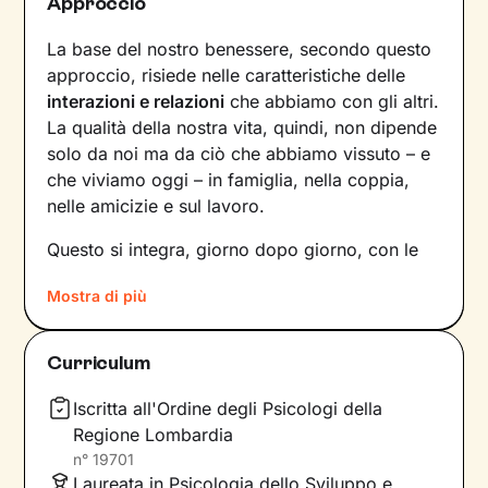
Approccio
La base del nostro benessere, secondo questo
approccio, risiede nelle caratteristiche delle
interazioni e relazioni
che abbiamo con gli altri.
La qualità della nostra vita, quindi, non dipende
solo da noi ma da ciò che abbiamo vissuto – e
che viviamo oggi – in famiglia, nella coppia,
nelle amicizie e sul lavoro.
Questo si integra, giorno dopo giorno, con le
nostre percezioni e con i pensieri, andando a
Mostra di più
influire sulle emozioni che proviamo, sui
comportamenti che mettiamo in atto e sul
modo in cui comunichiamo. Il risultato è una
Curriculum
sintesi unica tra questi diversi aspetti: siamo
noi, con
la nostra individualità
.
Iscritta all'Ordine degli Psicologi della
Regione Lombardia
Sul ponte che si crea tra il mondo interno e
n°
19701
quello esterno si inserisce il lavoro che faremo
Laureata in Psicologia dello Sviluppo e