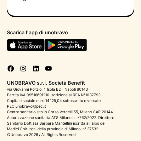
Colloquio conoscitivo gratuito
Informativa privacy calendario
Psicologo in chat
Informativa privacy paziente
Psicologi per aree di intervento
Scarica l'app di unobravo
Termini e condizioni
Aiuto urgente
Informativa Privacy
FAQ
Dichiarazione di Accessibilità
Blog
Cookie policy
Test psicologici
Gestisci cookie
UNOBRAVO s.r.l. Società Benefit
Podcast di psicologia
via Giovanni Porzio, 4 Isola B2 - Napoli 80143
Partita IVA 09516691210 Iscrizione al REA N°1037793
Corporate
Capitale sociale euro 14.125,04 sottoscritto e versato
PEC:unobravo@pec.it
Psicologo italiano all'estero
Centro sanitario sito in Corso Vercelli 55, Milano CAP 20144
Autorizzazione sanitaria ATS Milano n. I-762/2022. Direttore
Approfondimenti sulla salute mentale
Sanitario Dott.ssa Barbara Mantellini iscritta all'albo dei
Medici Chirurghi della provincia di Milano, n° 37532
Sala stampa
©Unobravo 2026 / All Rights Reserved