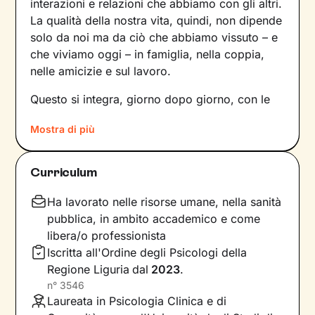
interazioni e relazioni che abbiamo con gli altri.
La qualità della nostra vita, quindi, non dipende
solo da noi ma da ciò che abbiamo vissuto – e
che viviamo oggi – in famiglia, nella coppia,
nelle amicizie e sul lavoro.
Questo si integra, giorno dopo giorno, con le
nostre percezioni e con i pensieri, andando a
Mostra di più
influire sulle emozioni che proviamo, sui
comportamenti che mettiamo in atto e sul
modo in cui comunichiamo. Il risultato è una
Curriculum
sintesi unica tra questi diversi aspetti: siamo
noi, con la nostra individualità.
Ha lavorato nelle risorse umane, nella sanità
pubblica, in ambito accademico e come
Sul ponte che si crea tra il mondo interno e
libera/o professionista
quello esterno si inserisce il lavoro che faremo
Iscritta all'Ordine degli Psicologi della
insieme, che andrà a comprendere nel passato
Regione Liguria
dal
2023
.
della tua storia e a ricostruire ciò che fa parte
n°
3546
del tuo presente. La voglia di cambiamento
Laureata in Psicologia Clinica e di
sarà la motivazione necessaria per muovere i