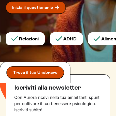
Inizia il questionario
Relazioni
ADHD
Alimenta
Trova il tuo Unobravo
Iscriviti alla newsletter
Con Aurora ricevi nella tua email tanti spunti
per coltivare il tuo benessere psicologico.
Iscriviti subito!