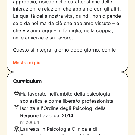
approccio, risiede nelle caratteristiche delle
interazioni e relazioni che abbiamo con gli altri.
La qualità della nostra vita, quindi, non dipende
solo da noi ma da ciò che abbiamo vissuto – e
che viviamo oggi – in famiglia, nella coppia,
nelle amicizie e sul lavoro.
Questo si integra, giorno dopo giorno, con le
nostre percezioni e con i pensieri, andando a
Mostra di più
influire sulle emozioni che proviamo, sui
comportamenti che mettiamo in atto e sul
modo in cui comunichiamo. Il risultato è una
Curriculum
sintesi unica tra questi diversi aspetti: siamo
noi, con la nostra individualità.
Ha lavorato nell’ambito della psicologia
scolastica e come libera/o professionista
Sul ponte che si crea tra il mondo interno e
Iscritta all'Ordine degli Psicologi della
quello esterno si inserisce il lavoro che faremo
Regione Lazio
dal
2014
.
insieme, che andrà a comprendere nel passato
n°
20664
della tua storia e a ricostruire ciò che fa parte
Laureata in Psicologia Clinica e di
del tuo presente. La voglia di cambiamento