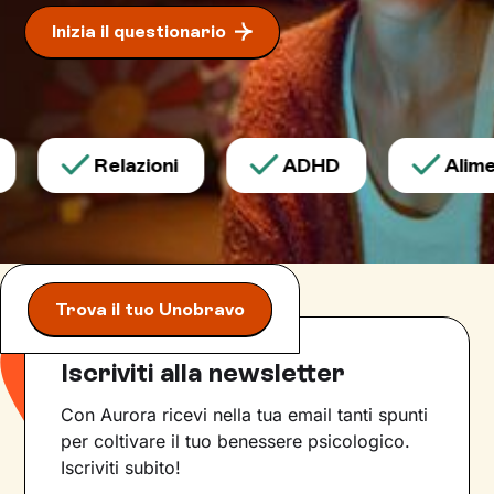
Inizia il questionario
Relazioni
ADHD
Alimen
Trova il tuo Unobravo
Iscriviti alla newsletter
Con Aurora ricevi nella tua email tanti spunti
per coltivare il tuo benessere psicologico.
Iscriviti subito!