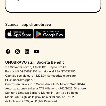
Colloquio conoscitivo gratuito
Informativa privacy calendario
Psicologo in chat
Informativa privacy paziente
Psicologi per aree di intervento
Scarica l'app di unobravo
Termini e condizioni
Aiuto urgente
Informativa Privacy
FAQ
Dichiarazione di Accessibilità
Blog
Cookie policy
Test psicologici
Gestisci cookie
UNOBRAVO s.r.l. Società Benefit
Podcast di psicologia
via Giovanni Porzio, 4 Isola B2 - Napoli 80143
Partita IVA 09516691210 Iscrizione al REA N°1037793
Corporate
Capitale sociale euro 14.125,04 sottoscritto e versato
PEC:unobravo@pec.it
Psicologo italiano all'estero
Centro sanitario sito in Corso Vercelli 55, Milano CAP 20144
Autorizzazione sanitaria ATS Milano n. I-762/2022. Direttore
Sala stampa
Sanitario Dott.ssa Barbara Mantellini iscritta all'albo dei
Medici Chirurghi della provincia di Milano, n° 37532
Bandi e premi
©Unobravo 2026 / All Rights Reserved