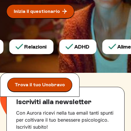
Inizia il questionario
Relazioni
ADHD
Aliment
Trova il tuo Unobravo
Iscriviti alla newsletter
Con Aurora ricevi nella tua email tanti spunti
per coltivare il tuo benessere psicologico.
Iscriviti subito!