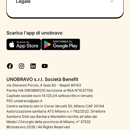
Legale
Colloquio conoscitivo gratuito
Informativa privacy calendario
Psicologo in chat
Informativa privacy paziente
Psicologi per aree di intervento
Scarica l'app di unobravo
Termini e condizioni
Aiuto urgente
Informativa Privacy
FAQ
Dichiarazione di Accessibilità
Blog
Cookie policy
Test psicologici
Gestisci cookie
UNOBRAVO s.r.l. Società Benefit
Podcast di psicologia
via Giovanni Porzio, 4 Isola B2 - Napoli 80143
Partita IVA 09516691210 Iscrizione al REA N°1037793
Corporate
Capitale sociale euro 14.125,04 sottoscritto e versato
PEC:unobravo@pec.it
Psicologo italiano all'estero
Centro sanitario sito in Corso Vercelli 55, Milano CAP 20144
Autorizzazione sanitaria ATS Milano n. I-762/2022. Direttore
Approfondimenti sulla salute mentale
Sanitario Dott.ssa Barbara Mantellini iscritta all'albo dei
Medici Chirurghi della provincia di Milano, n° 37532
Sala stampa
©Unobravo 2026 / All Rights Reserved