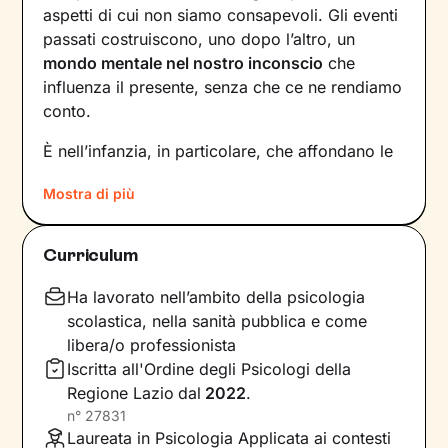
aspetti di cui non siamo consapevoli. Gli eventi
passati costruiscono, uno dopo l’altro, un
mondo mentale nel nostro inconscio
che
influenza il presente, senza che ce ne rendiamo
conto.
È nell’infanzia, in particolare, che affondano le
radici di tanti nostri modi di essere, di pensare
Mostra di più
e agire: le
esperienze vissute in famiglia
,
infatti, vengono apprese, memorizzate e
riproposte nelle relazioni successive.
Curriculum
Individuare e comprendere questi meccanismi -
che in età adulta si attivano in maniera
Ha lavorato nell’ambito della psicologia
automatica - è la chiave per innescare il
scolastica, nella sanità pubblica e come
cambiamento.
libera/o professionista
Iscritta all'Ordine degli Psicologi della
Conoscere noi stessi significa
portare alla luce
Regione Lazio
dal
2022
.
ciò che per tanto tempo è rimasto dietro le
n°
27831
quinte: raggiungere questo tipo di
Laureata in Psicologia Applicata ai contesti