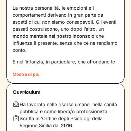
La nostra personalità, le emozioni e i
comportamenti derivano in gran parte da
aspetti di cui non siamo consapevoli. Gli eventi
passati costruiscono, uno dopo l’altro, un
mondo mentale nel nostro inconscio
che
influenza il presente, senza che ce ne rendiamo
conto.
È nell’infanzia, in particolare, che affondano le
radici di tanti nostri modi di essere, di pensare
Mostra di più
e agire: le
esperienze vissute in famiglia
,
infatti, vengono apprese, memorizzate e
riproposte nelle relazioni successive.
Curriculum
Individuare e comprendere questi meccanismi -
che in età adulta si attivano in maniera
Ha lavorato nelle risorse umane, nella sanità
automatica - è la chiave per innescare il
pubblica e come libera/o professionista
cambiamento.
Iscritta all'Ordine degli Psicologi della
Regione Sicilia
dal
2016
.
Conoscere noi stessi significa
portare alla luce