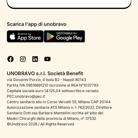
Informativa privacy calendario
Psicologo in chat
Informativa privacy paziente
Psicologi per aree di intervento
Scarica l'app di unobravo
Termini e condizioni
Aiuto urgente
Informativa Privacy
FAQ
Dichiarazione di Accessibilità
Blog
Cookie policy
Test psicologici
Gestisci cookie
UNOBRAVO s.r.l. Società Benefit
Podcast di psicologia
via Giovanni Porzio, 4 Isola B2 - Napoli 80143
Partita IVA 09516691210 Iscrizione al REA N°1037793
Corporate
Capitale sociale euro 14.125,04 sottoscritto e versato
PEC:unobravo@pec.it
Psicologo italiano all'estero
Centro sanitario sito in Corso Vercelli 55, Milano CAP 20144
Autorizzazione sanitaria ATS Milano n. I-762/2022. Direttore
Sala stampa
Sanitario Dott.ssa Barbara Mantellini iscritta all'albo dei
Medici Chirurghi della provincia di Milano, n° 37532
Bandi e premi
©Unobravo 2026 / All Rights Reserved
Posizioni aperte