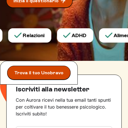
Inizia il questionario
nuove
.
Relazioni
ADHD
Aliment
Trova il tuo Unobravo
Iscriviti alla newsletter
Con Aurora ricevi nella tua email tanti spunti
per coltivare il tuo benessere psicologico.
Iscriviti subito!