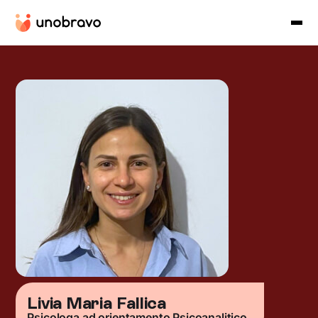
Livia Maria Fallica
Psicologa ad orientamento Psicoanalitico