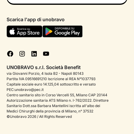
Psicologo in chat
Informativa privacy paziente
Psicologi per aree di intervento
Scarica l'app di unobravo
Termini e condizioni
Aiuto urgente
Informativa Privacy
FAQ
Dichiarazione di Accessibilità
Blog
Cookie policy
Test psicologici
Gestisci cookie
UNOBRAVO s.r.l. Società Benefit
Podcast di psicologia
via Giovanni Porzio, 4 Isola B2 - Napoli 80143
Partita IVA 09516691210 Iscrizione al REA N°1037793
Corporate
Capitale sociale euro 14.125,04 sottoscritto e versato
PEC:unobravo@pec.it
Psicologo italiano all'estero
Centro sanitario sito in Corso Vercelli 55, Milano CAP 20144
Autorizzazione sanitaria ATS Milano n. I-762/2022. Direttore
Approfondimenti sulla salute mentale
Sanitario Dott.ssa Barbara Mantellini iscritta all'albo dei
Medici Chirurghi della provincia di Milano, n° 37532
Sala stampa
©Unobravo 2026 / All Rights Reserved
Bandi e premi