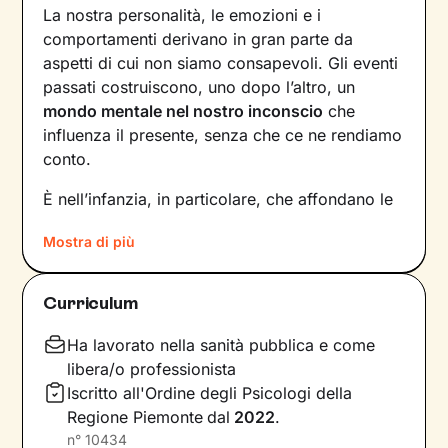
La nostra personalità, le emozioni e i
comportamenti derivano in gran parte da
aspetti di cui non siamo consapevoli. Gli eventi
passati costruiscono, uno dopo l’altro, un
mondo mentale nel nostro inconscio
che
influenza il presente, senza che ce ne rendiamo
conto.
È nell’infanzia, in particolare, che affondano le
radici di tanti nostri modi di essere, di pensare
Mostra di più
e agire: le
esperienze vissute in famiglia
,
infatti, vengono apprese, memorizzate e
riproposte nelle relazioni successive.
Curriculum
Individuare e comprendere questi meccanismi -
che in età adulta si attivano in maniera
Ha lavorato nella sanità pubblica e come
automatica - è la chiave per innescare il
libera/o professionista
cambiamento.
Iscritto all'Ordine degli Psicologi della
Regione Piemonte
dal
2022
.
Conoscere noi stessi significa
portare alla luce
n°
10434