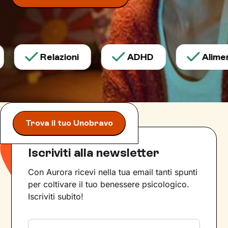
Relazioni
ADHD
Aliment
Trova il tuo Unobravo
Iscriviti alla newsletter
Con Aurora ricevi nella tua email tanti spunti
per coltivare il tuo benessere psicologico.
Iscriviti subito!