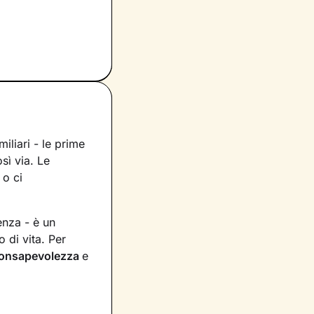
miliari - le prime
sì via. Le
 o ci
enza - è un
 di vita. Per
onsapevolezza
e
 e provi in