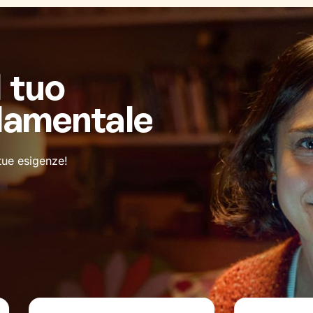
l tuo
damentale
 tue esigenze!