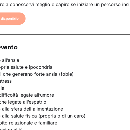
re a conoscervi meglio e capire se iniziare un percorso ins
disponibile
rvento
 all’ansia
opria salute e ipocondria
li che generano forte ansia (fobie)
stress
ia
ifficoltà legate all’umore
he legate all’espatrio
e alla sfera dell'alimentazione
e alla salute fisica (propria o di un caro)
bito relazionale e familiare
nitorialità