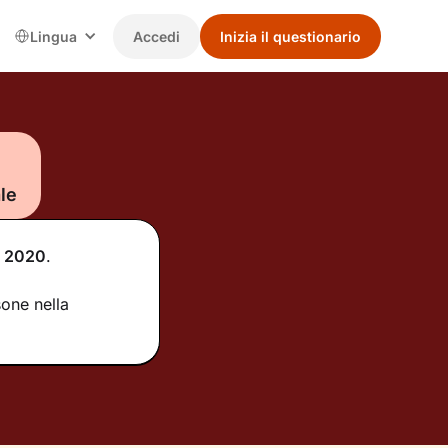
Lingua
Accedi
Inizia il questionario
le
2020
.
one nella