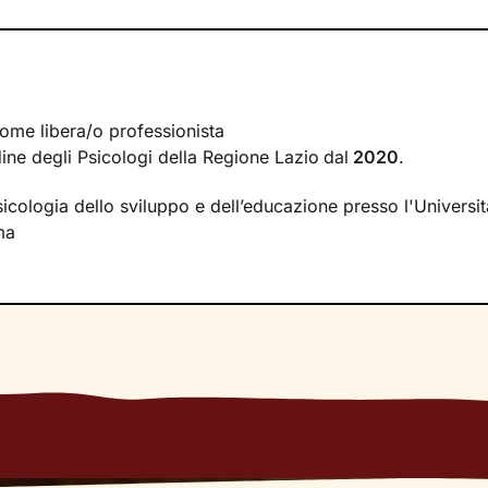
mere il giudizio. Ti guiderò lungo un cammino che ti consent
venti della tua vita, passati e attuali, e di riscoprire
potenziali
on sei ancora consapevole.
 tue emozioni, sulle dinamiche delle tue relazioni, sulla co
cquisizione di modalità di pensiero e comportamento utili a 
ome libera/o professionista
sere sempre maggiore
.
rdine degli Psicologi della Regione Lazio
dal
2020
.
sicologia dello sviluppo e dell’educazione presso l'Universit
ma