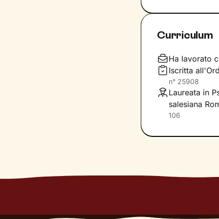
libertà
, senza te
significati agli e
interne di cui n
Curriculum
Lavoreremo sulle
generale, sull’a
Ha lavorato c
livello di benes
Iscritta all'O
n°
25908
Laureata in P
salesiana Ro
106