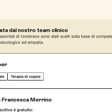
ata dal nostro team clinico
essionisti di Unobravo sono stati scelti sulla base di compet
sicologico ed empatia.
per
ale
Terapia di coppia
 Francesca Merrino
scitivo è gratuito: