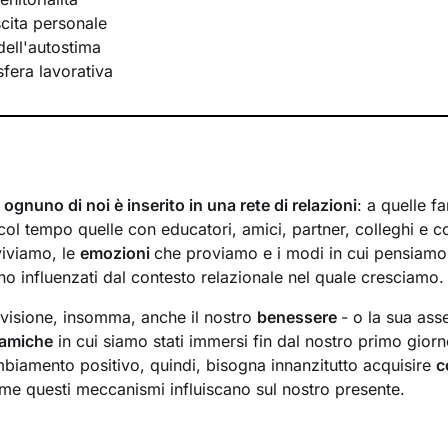
scita personale
ell'autostima
 sfera lavorativa
,
ognuno di noi è inserito in una rete di relazioni
: a quelle fa
ol tempo quelle con educatori, amici, partner, colleghi e co
viviamo, le
emozioni
che proviamo e i modi in cui pensiamo
 influenzati dal contesto relazionale nel quale cresciamo.
visione, insomma, anche il nostro
benessere
- o la sua ass
inamiche
in cui siamo stati immersi fin dal nostro primo giorno
biamento positivo, quindi, bisogna innanzitutto acquisire
c
e questi meccanismi influiscano sul nostro presente.
 saranno un luogo sicuro in cui potrai
esprimere ciò che pensi