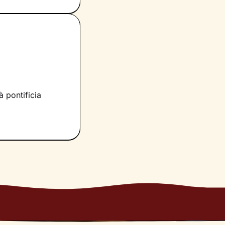
irà di dare nuovi
tà e risorse
municazione e, in
raggiungere un
à pontificia