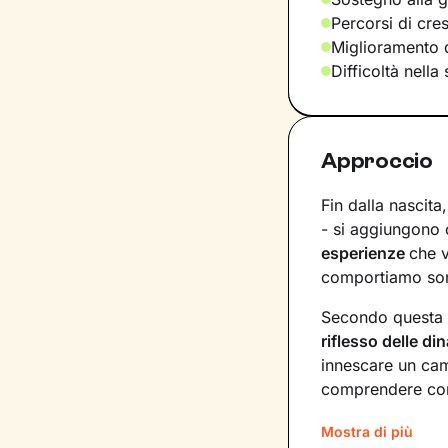
Percorsi di cre
Miglioramento d
Difficoltà nella
Approccio
Fin dalla nascita
- si aggiungono c
esperienze
che 
comportiamo sono
Secondo questa 
riflesso delle d
innescare un cam
comprendere com
I nostri incontri
Mostra di più