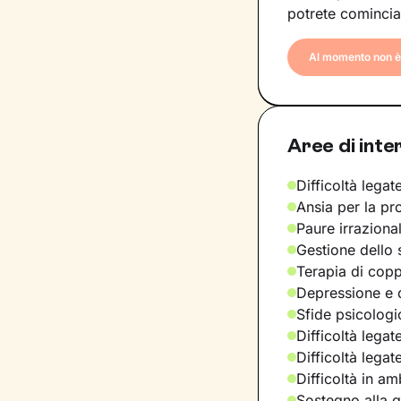
potrete comincia
Al momento non è 
Aree di inte
Difficoltà legate
Ansia per la pr
Paure irraziona
Gestione dello 
Terapia di copp
Depressione e d
Sfide psicologic
Difficoltà legat
Difficoltà legat
Difficoltà in am
Sostegno alla ge