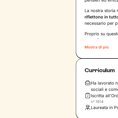
pensieri ed emoz
La nostra storia 
riflettono in tut
necessario per p
Proprio su questo
accoglienza, pot
storia e ti aiuter
Mostra di più
più profondi. In
consapevole, e a
vivere al meglio 
Curriculum
Vedrai tutto il 
percorrere un pa
Ha lavorato ne
sociali e com
Iscritta all'
n°
1914
Laureata in Ps