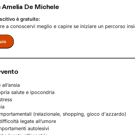
 Amelia De Michele
scitivo è gratuito:
re a conoscervi meglio e capire se iniziare un percorso ins
uio
rvento
 all’ansia
opria salute e ipocondria
stress
ia
portamentali (relazionale, shopping, gioco d'azzardo)
ifficoltà legate all’umore
portamenti autolesivi