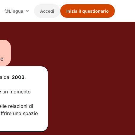
Lingua
Accedi
Inizia il questionario
le
ia
dal
2003
.
are un momento
le relazioni di
ffrire uno spazio