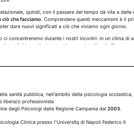
ioni.
relazionale, quindi, con il passare del tempo dà vita a delle
to ciò che facciamo
. Comprendere questi meccanismi è il p
oter dare nuovi significati a ciò che viviamo ogni giorno.
 ci concentreremo durante i nostri incontri: in un clima di 
rai condividere ciò che provi in completa libertà. Ripercorr
ò a riflettere su diversi aspetti della tua vita, per far emerger
dividueremo le
risorse interne
e le potenzialità di cui non se
ttraverso queste ti accompagnerò nell’affrontare i nodi più 
il presente
.
tuo mondo sotto una nuova luce e davanti a te compariranno
sso dopo l’altro, verso il
cambiamento positivo
e il benesse
lla sanità pubblica, nell’ambito della psicologia scolastica,
e libera/o professionista
Ordine degli Psicologi della Regione Campania
dal
2003
.
icologia Clinica presso l'Universitą di Napoli Federico II