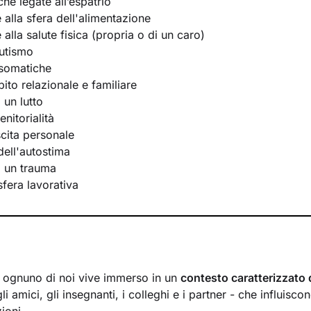
he legate all’espatrio
e alla sfera dell'alimentazione
e alla salute fisica (propria o di un caro)
utismo
osomatiche
bito relazionale e familiare
 un lutto
nitorialità
scita personale
ell'autostima
i un trauma
 sfera lavorativa
a, ognuno di noi vive immerso in un
contesto caratterizzato 
li amici, gli insegnanti, i colleghi e i partner - che influisc