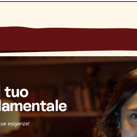
l tuo
damentale
 tue esigenze!