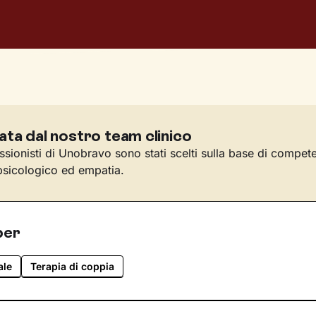
ata dal nostro team clinico
essionisti di Unobravo sono stati scelti sulla base di compet
sicologico ed empatia.
per
ale
Terapia di coppia