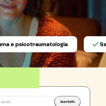
psicotraumatologia
Salute 