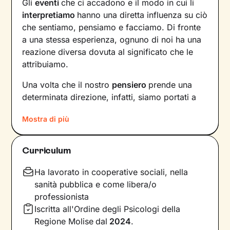
Gli
eventi
che ci accadono e il modo in cui li
interpretiamo
hanno una diretta influenza su ciò
che sentiamo, pensiamo e facciamo. Di fronte
a una stessa esperienza, ognuno di noi ha una
reazione diversa dovuta al significato che le
attribuiamo.
Una volta che il nostro
pensiero
prende una
determinata direzione, infatti, siamo portati a
provare un certo tipo di
emozioni
e ad
agire
in
Mostra di più
modi che possono ostacolare il nostro
benessere.
Curriculum
Per interrompere questo circolo vizioso e
innescare un cambiamento positivo
, è
Ha lavorato in cooperative sociali, nella
necessario individuare pensieri e
sanità pubblica e come libera/o
comportamenti che causano emozioni
professionista
spiacevoli e andare a lavorare su di essi.
Iscritta all'Ordine degli Psicologi della
Regione Molise
dal
2024
.
Il primo obiettivo dei nostri incontri sarà quello