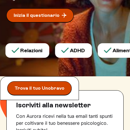
Inizia il questionario
Relazioni
ADHD
Alimenta
Trova il tuo Unobravo
Iscriviti alla newsletter
Con Aurora ricevi nella tua email tanti spunti
per coltivare il tuo benessere psicologico.