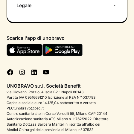
Chi siamo
Legale
Colloquio conoscitivo gratuito
Informativa privacy calendario
Psicologo in chat
Informativa privacy paziente
Psicologi per aree di intervento
Scarica l'app di unobravo
Termini e condizioni
Aiuto urgente
Informativa Privacy
FAQ
Dichiarazione di Accessibilità
Blog
Cookie policy
Test psicologici
Gestisci cookie
UNOBRAVO s.r.l. Società Benefit
Podcast di psicologia
via Giovanni Porzio, 4 Isola B2 - Napoli 80143
Partita IVA 09516691210 Iscrizione al REA N°1037793
Corporate
Capitale sociale euro 14.125,04 sottoscritto e versato
PEC:unobravo@pec.it
Psicologo italiano all'estero
Centro sanitario sito in Corso Vercelli 55, Milano CAP 20144
Autorizzazione sanitaria ATS Milano n. I-762/2022. Direttore
Sala stampa
Sanitario Dott.ssa Barbara Mantellini iscritta all'albo dei
Medici Chirurghi della provincia di Milano, n° 37532