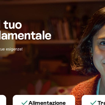
l tuo
damentale
 tue esigenze!
Alimentazione
Trauma 