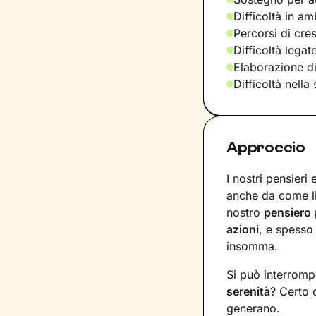
Difficoltà in am
Percorsi di cre
Difficoltà legat
Elaborazione d
Difficoltà nella
Approccio
I nostri pensieri
anche da come l
nostro
pensiero
azioni
, e spesso
insomma.
Si può interromp
serenità
? Certo 
generano.