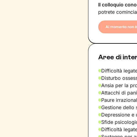
Il colloquio cono
potrete comincia
Al momento non è 
Aree di inte
Difficoltà legate
Disturbo osses
Ansia per la pr
Attacchi di pan
Paure irraziona
Gestione dello 
Depressione e d
Sfide psicologic
Difficoltà legat
Sostegno per a