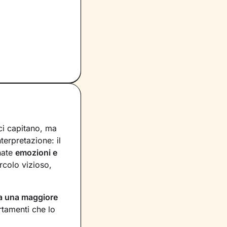
ci capitano, ma
nterpretazione: il
nate
emozioni e
rcolo vizioso,
a una maggiore
rtamenti che lo