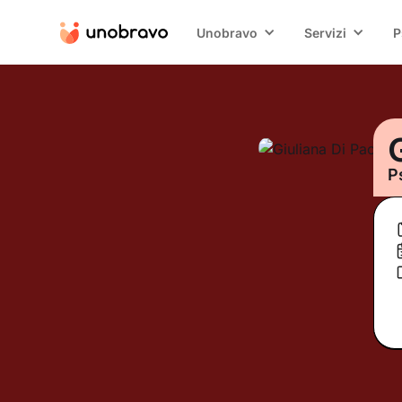
Unobravo
Servizi
P
G
P