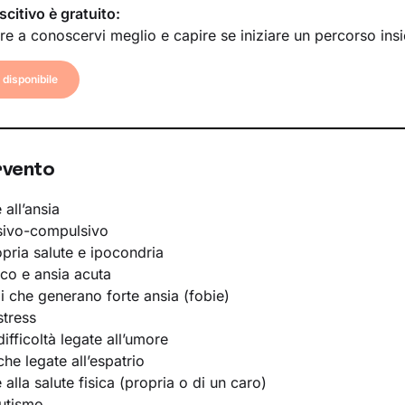
scitivo è gratuito:
re a conoscervi meglio e capire se iniziare un percorso ins
disponibile
rvento
 all’ansia
sivo-compulsivo
opria salute e ipocondria
ico e ansia acuta
li che generano forte ansia (fobie)
stress
ifficoltà legate all’umore
he legate all’espatrio
e alla salute fisica (propria o di un caro)
utismo