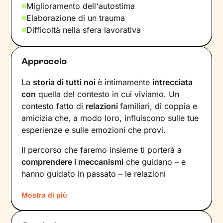
Miglioramento dell'autostima
Elaborazione di un trauma
Difficoltà nella sfera lavorativa
Approccio
La
storia di tutti noi
è intimamente
intrecciata
con
quella del contesto in cui viviamo. Un
contesto fatto di
relazioni
familiari, di coppia e
amicizia che, a modo loro, influiscono sulle tue
esperienze e sulle emozioni che provi.
Il percorso che faremo insieme ti porterà a
comprendere i meccanismi
che guidano – e
hanno guidato in passato – le relazioni
all’interno del tuo nucleo
Mostra di più
familiare e non solo. Vedrai il tuo mondo sotto
una luce diversa e scoprirai
nuovi significati