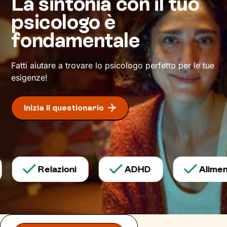
La sintonia con il tuo
pensieri e comportamenti
utili a vivere al
psicologo è
meglio il tuo presente.
fondamentale
Dove ti condurrà questo percorso? A un modo
inedito di affrontare gli eventi della vita e a un
maggiore benessere
.
Fatti aiutare a trovare lo psicologo perfetto per le tue
esigenze!
Inizia il questionario
Relazioni
ADHD
Aliment