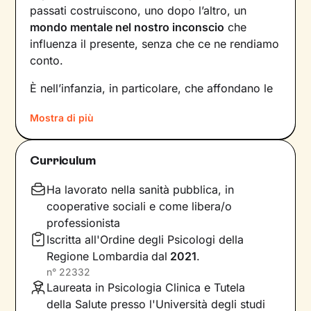
passati costruiscono, uno dopo l’altro, un
mondo mentale nel nostro inconscio
che
influenza il presente, senza che ce ne rendiamo
conto.
È nell’infanzia, in particolare, che affondano le
radici di tanti nostri modi di essere, di pensare
Mostra di più
e agire: le
esperienze vissute in famiglia
,
infatti, vengono apprese, memorizzate e
riproposte nelle relazioni successive.
Curriculum
Individuare e comprendere questi meccanismi -
che in età adulta si attivano in maniera
Ha lavorato nella sanità pubblica, in
automatica - è la chiave per innescare il
cooperative sociali e come libera/o
cambiamento.
professionista
Iscritta all'Ordine degli Psicologi della
Conoscere noi stessi significa
portare alla luce
Regione Lombardia
dal
2021
.
ciò che per tanto tempo è rimasto dietro le
n°
22332
quinte: raggiungere questo tipo di
Laureata in Psicologia Clinica e Tutela
consapevolezza è il primo passo necessario
della Salute presso l'Università degli studi