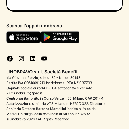
Colloquio conoscitivo gratuito
Informativa privacy calendario
Psicologo in chat
Informativa privacy paziente
Psicologi per aree di intervento
Scarica l'app di unobravo
Termini e condizioni
Aiuto urgente
Informativa Privacy
FAQ
Dichiarazione di Accessibilità
Blog
Cookie policy
Test psicologici
Gestisci cookie
UNOBRAVO s.r.l. Società Benefit
Podcast di psicologia
via Giovanni Porzio, 4 Isola B2 - Napoli 80143
Partita IVA 09516691210 Iscrizione al REA N°1037793
Corporate
Capitale sociale euro 14.125,04 sottoscritto e versato
PEC:unobravo@pec.it
Psicologo italiano all'estero
Centro sanitario sito in Corso Vercelli 55, Milano CAP 20144
Autorizzazione sanitaria ATS Milano n. I-762/2022. Direttore
Approfondimenti sulla salute mentale
Sanitario Dott.ssa Barbara Mantellini iscritta all'albo dei
Medici Chirurghi della provincia di Milano, n° 37532
Sala stampa
©Unobravo 2026 / All Rights Reserved
Bandi e premi