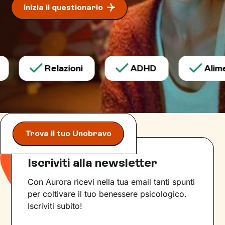
Inizia il questionario
Relazioni
ADHD
Alimen
Trova il tuo Unobravo
Iscriviti alla newsletter
Con Aurora ricevi nella tua email tanti spunti
per coltivare il tuo benessere psicologico.
Iscriviti subito!