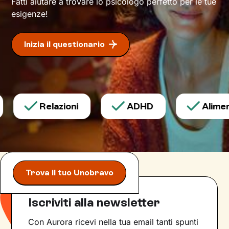
Fatti aiutare a trovare lo psicologo perfetto per le tue
esigenze!
Inizia il questionario
Relazioni
ADHD
Aliment
Trova il tuo Unobravo
Iscriviti alla newsletter
Con Aurora ricevi nella tua email tanti spunti