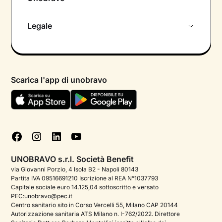
Chi siamo
Legale
Colloquio conoscitivo gratuito
Informativa privacy calendario
Psicologo in chat
Informativa privacy paziente
Psicologi per aree di intervento
Scarica l'app di unobravo
Termini e condizioni
Aiuto urgente
Informativa Privacy
FAQ
Dichiarazione di Accessibilità
Blog
Cookie policy
Test psicologici
Gestisci cookie
UNOBRAVO s.r.l. Società Benefit
Podcast di psicologia
via Giovanni Porzio, 4 Isola B2 - Napoli 80143
Partita IVA 09516691210 Iscrizione al REA N°1037793
Corporate
Capitale sociale euro 14.125,04 sottoscritto e versato
PEC:unobravo@pec.it
Psicologo italiano all'estero
Centro sanitario sito in Corso Vercelli 55, Milano CAP 20144
Autorizzazione sanitaria ATS Milano n. I-762/2022. Direttore
Approfondimenti sulla salute mentale