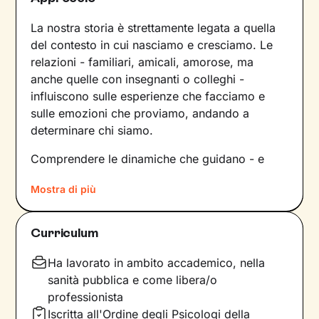
La nostra storia è strettamente legata a quella
del contesto in cui nasciamo e cresciamo. Le
relazioni - familiari, amicali, amorose, ma
anche quelle con insegnanti o colleghi -
influiscono sulle esperienze che facciamo e
sulle emozioni che proviamo, andando a
determinare chi siamo.
Comprendere le dinamiche che guidano - e
hanno guidato in passato - le tue relazioni è
Mostra di più
fondamentale per poter capire chi sei, per
vedere tutto il tuo mondo sotto una luce
diversa e dare nuovi significati a ciò che ti
Curriculum
accade.
Ha lavorato in ambito accademico, nella
Nei nostri incontri avrò cura di creare un clima
sanità pubblica e come libera/o
di ascolto e comprensione, così che tu possa
professionista
condividere ciò che pensi e provi in libertà,
Iscritta all'Ordine degli Psicologi della