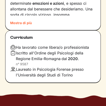
determinate
emozioni e azioni
, e spesso ci
allontana dal benessere che desideriamo. Una
sorta di circolo vizioso, insomma.
Mostra di più
Si può interrompere questo circuito,
innescando un
cambiamento che porti a una
maggiore serenità
? Certo che sì, andando a
Curriculum
intervenire proprio sui pensieri e i
comportamenti che lo generano.
Ha lavorato come libera/o professionista
Iscritto all'Ordine degli Psicologi della
Il mio compito sarà quello di accompagnarti in
Regione Emilia-Romagna
dal
2020
.
questo processo, aiutandoti prima di tutto a
n°
9587
diventare
consapevole di tutto quello
che
Laureato in Psicologia Forense presso
influenza l’interpretazione degli eventi della tua
l'Università degli Studi di Torino
vita. Ti insegnerò a
potenziare le tue risorse
,
acquisire nuove abilità e raggiungere obiettivi
specifici, attraverso
esercizi e tecniche
in linea
con i tuoi bisogni e valori.
Immagina il percorso come una scalata in