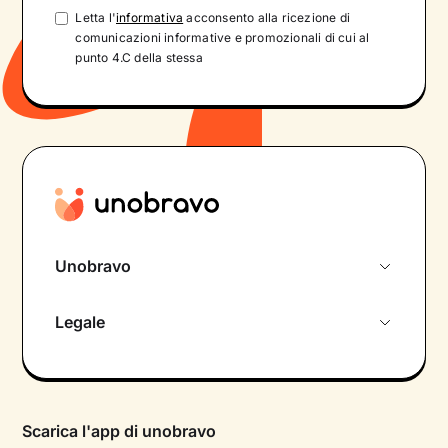
Letta l'
informativa
acconsento alla ricezione di
comunicazioni informative e promozionali di cui al
punto 4.C della stessa
Unobravo
Chi siamo
Legale
Colloquio conoscitivo gratuito
Informativa privacy calendario
Psicologo in chat
Informativa privacy paziente
Psicologi per aree di intervento
Scarica l'app di unobravo
Termini e condizioni