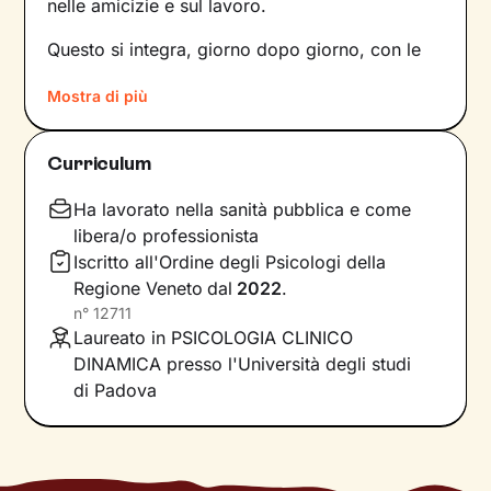
nelle amicizie e sul lavoro.
Questo si integra, giorno dopo giorno, con le
nostre percezioni e con i pensieri, andando a
Mostra di più
influire sulle emozioni che proviamo, sui
comportamenti che mettiamo in atto e sul
modo in cui comunichiamo. Il risultato è una
Curriculum
sintesi unica tra questi diversi aspetti: siamo
noi, con la nostra individualità.
Ha lavorato nella sanità pubblica e come
libera/o professionista
Sul ponte che si crea tra il mondo interno e
Iscritto all'Ordine degli Psicologi della
quello esterno si inserisce il lavoro che faremo
Regione Veneto
dal
2022
.
insieme, che andrà a comprendere nel passato
n°
12711
della tua storia e a ricostruire ciò che fa parte
Laureato in PSICOLOGIA CLINICO
del tuo presente. La voglia di cambiamento
DINAMICA presso l'Università degli studi
sarà la motivazione necessaria per muovere i
di Padova
primi passi lungo un percorso che ti porterà
verso un benessere sempre crescente.
Ti guiderò a scoprire le tue risorse interiori e a