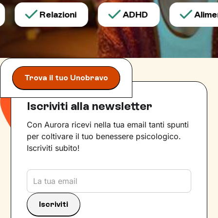
Relazioni
ADHD
Aliment
Trova il tuo Unobravo
Iscriviti alla newsletter
Con Aurora ricevi nella tua email tanti spunti
per coltivare il tuo benessere psicologico.
Iscriviti subito!