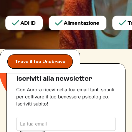
ADHD
Alimentazione
Tra
Trova il tuo Unobravo
Iscriviti alla newsletter
Con Aurora ricevi nella tua email tanti spunti
per coltivare il tuo benessere psicologico.
Iscriviti subito!