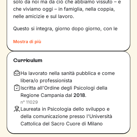
solo da noi ma da ciò che abbiamo vissuto – e
che viviamo oggi – in famiglia, nella coppia,
nelle amicizie e sul lavoro.
Questo si integra, giorno dopo giorno, con le
nostre
percezioni
e con i
pensieri
, andando a
Mostra di più
influire sulle
emozioni
che proviamo, sui
comportamenti
che mettiamo in atto e sul
modo in cui
comunichiamo
. Il risultato è una
Curriculum
sintesi unica tra questi diversi aspetti: siamo
noi, con la nostra individualità.
Ha lavorato nella sanità pubblica e come
libera/o professionista
Sul
ponte che si crea tra il mondo interno e
Iscritta all'Ordine degli Psicologi della
quello esterno
si inserisce il lavoro che faremo
Regione Campania
dal
2018
.
insieme, che andrà a comprendere nel passato
n°
11029
della tua storia e a ricostruire ciò che fa parte
Laureata in Psicologia dello sviluppo e
del tuo presente. La voglia di cambiamento
della comunicazione presso l'Università
sarà la motivazione necessaria per muovere i
Cattolica del Sacro Cuore di Milano
primi passi lungo un percorso che ti porterà
verso un benessere sempre crescente.