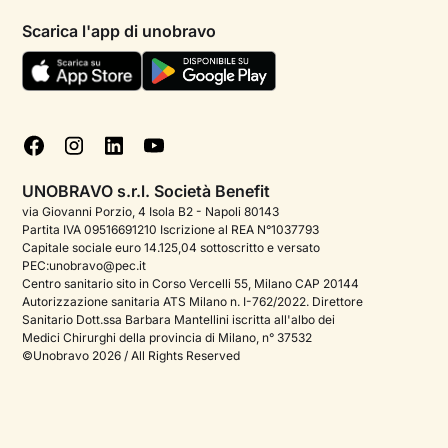
Informativa privacy paziente
Psicologi per aree di intervento
Scarica l'app di unobravo
Termini e condizioni
Aiuto urgente
Informativa Privacy
FAQ
Dichiarazione di Accessibilità
Blog
Cookie policy
Test psicologici
Gestisci cookie
UNOBRAVO s.r.l. Società Benefit
Podcast di psicologia
via Giovanni Porzio, 4 Isola B2 - Napoli 80143
Partita IVA 09516691210 Iscrizione al REA N°1037793
Corporate
Capitale sociale euro 14.125,04 sottoscritto e versato
PEC:unobravo@pec.it
Psicologo italiano all'estero
Centro sanitario sito in Corso Vercelli 55, Milano CAP 20144
Autorizzazione sanitaria ATS Milano n. I-762/2022. Direttore
Approfondimenti sulla salute mentale
Sanitario Dott.ssa Barbara Mantellini iscritta all'albo dei
Medici Chirurghi della provincia di Milano, n° 37532
Sala stampa
©Unobravo 2026 / All Rights Reserved
Bandi e premi
Posizioni aperte