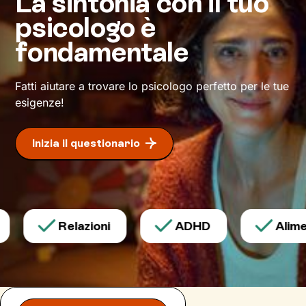
La sintonia con il tuo
psicologo è
fondamentale
Fatti aiutare a trovare lo psicologo perfetto per le tue
esigenze!
Inizia il questionario
Relazioni
ADHD
Alimen