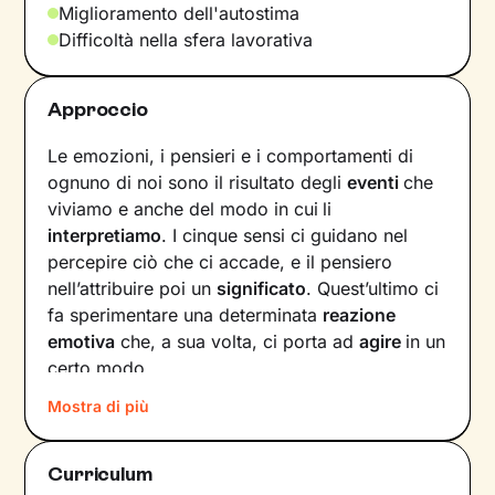
Miglioramento dell'autostima
Difficoltà nella sfera lavorativa
Approccio
Le emozioni, i pensieri e i comportamenti di
ognuno di noi sono il risultato degli
eventi
che
viviamo e anche del modo in cui
li
interpretiamo
. I cinque sensi ci guidano nel
percepire ciò che ci accade, e il pensiero
nell’attribuire poi un
significato
. Quest’ultimo ci
fa sperimentare una determinata
reazione
emotiva
che, a sua volta, ci porta ad
agire
in un
certo modo.
Mostra di più
Col passare del tempo possono crearsi circoli
virtuosi ma anche viziosi, che ci allontanano dal
benessere e dalla persona che vorremmo
Curriculum
essere. Questi circuiti si possono interrompere,