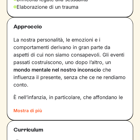
Elaborazione di un trauma
Approccio
La nostra personalità, le emozioni e i
comportamenti derivano in gran parte da
aspetti di cui non siamo consapevoli. Gli eventi
passati costruiscono, uno dopo l’altro, un
mondo mentale nel nostro inconscio
che
influenza il presente, senza che ce ne rendiamo
conto.
È nell’infanzia, in particolare, che affondano le
radici di tanti nostri modi di essere, di pensare
Mostra di più
e agire: le
esperienze vissute in famiglia
,
infatti, vengono apprese, memorizzate e
riproposte nelle relazioni successive.
Curriculum
Individuare e comprendere questi meccanismi -