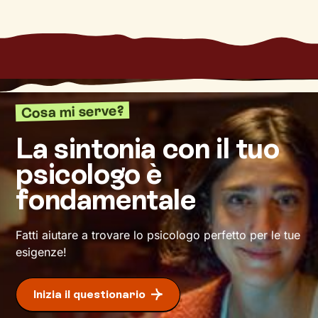
avere.
Lavoreremo sulle tue emozioni, sulle dinamiche
delle tue relazioni, sulla comunicazione e, in
generale, sull’acquisizione di modalità di
pensiero e comportamento utili a raggiungere
un livello di benessere sempre maggiore.
Cosa mi serve?
La sintonia con il tuo
psicologo è
fondamentale
Fatti aiutare a trovare lo psicologo perfetto per le tue
esigenze!
Inizia il questionario