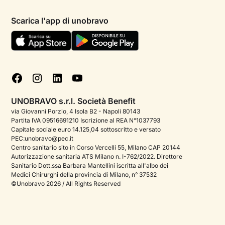
Informativa privacy paziente
Psicologi per aree di intervento
Scarica l'app di unobravo
Termini e condizioni
Aiuto urgente
Informativa Privacy
FAQ
Dichiarazione di Accessibilità
Blog
Cookie policy
Test psicologici
Gestisci cookie
UNOBRAVO s.r.l. Società Benefit
Podcast di psicologia
via Giovanni Porzio, 4 Isola B2 - Napoli 80143
Partita IVA 09516691210 Iscrizione al REA N°1037793
Corporate
Capitale sociale euro 14.125,04 sottoscritto e versato
PEC:unobravo@pec.it
Psicologo italiano all'estero
Centro sanitario sito in Corso Vercelli 55, Milano CAP 20144
Autorizzazione sanitaria ATS Milano n. I-762/2022. Direttore
Sala stampa
Sanitario Dott.ssa Barbara Mantellini iscritta all'albo dei
Medici Chirurghi della provincia di Milano, n° 37532
Bandi e premi
©Unobravo 2026 / All Rights Reserved
Posizioni aperte
Contattaci