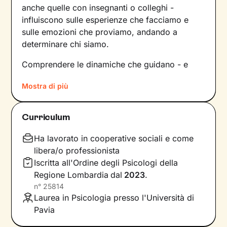
anche quelle con insegnanti o colleghi -
influiscono sulle esperienze che facciamo e
sulle emozioni che proviamo, andando a
determinare chi siamo.
Comprendere le dinamiche che guidano - e
hanno guidato in passato - le tue relazioni è
Mostra di più
fondamentale per poter capire chi sei, per
vedere tutto il tuo mondo sotto una luce
diversa e dare nuovi significati a ciò che ti
Curriculum
accade.
Ha lavorato in cooperative sociali e come
Nei nostri incontri avrò cura di creare un clima
libera/o professionista
di ascolto e comprensione, così che tu possa
Iscritta all'Ordine degli Psicologi della
condividere ciò che pensi e provi in libertà,
Regione Lombardia
dal
2023
.
senza temere il giudizio. Insieme esploreremo i
n°
25814
tuoi bisogni, individueremo gli obiettivi che ti
Laurea in Psicologia presso l'Università di
poni e porteremo alla luce competenze e
Pavia
risorse interne che forse non sai ancora di