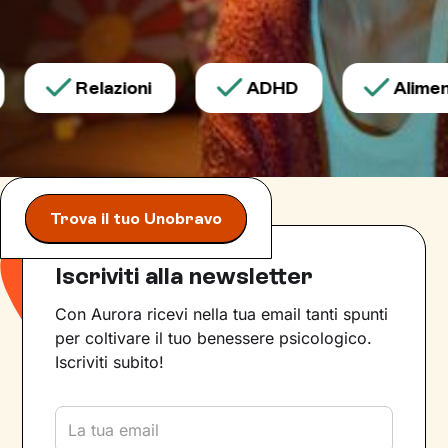
Relazioni
ADHD
Aliment
Trova il tuo Unobravo
Iscriviti alla newsletter
Con Aurora ricevi nella tua email tanti spunti
per coltivare il tuo benessere psicologico.
Iscriviti subito!