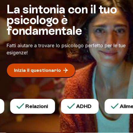
motivarti. Aggiungi una buona dose di
La sintonia con il tuo
determinazione
per iniziare e portare a termine
psicologo è
l’impresa, e arriverai alla tanto agognata vetta:
il tuo benessere.
fondamentale
Fatti aiutare a trovare lo psicologo perfetto per le tue
esigenze!
Inizia il questionario
Relazioni
ADHD
Alimen