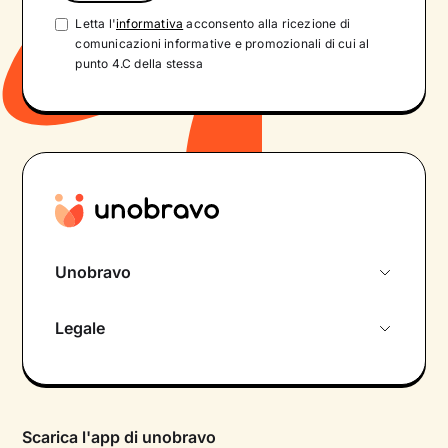
Letta l'
informativa
acconsento alla ricezione di
comunicazioni informative e promozionali di cui al
punto 4.C della stessa
Unobravo
Chi siamo
Legale
Colloquio conoscitivo gratuito
Informativa privacy calendario
Psicologo in chat
Informativa privacy paziente
Psicologi per aree di intervento
Scarica l'app di unobravo
Termini e condizioni