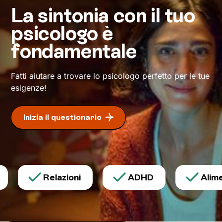
desideri.
La sintonia con il tuo
psicologo è
fondamentale
Fatti aiutare a trovare lo psicologo perfetto per le tue
esigenze!
Inizia il questionario
Relazioni
ADHD
Alimen