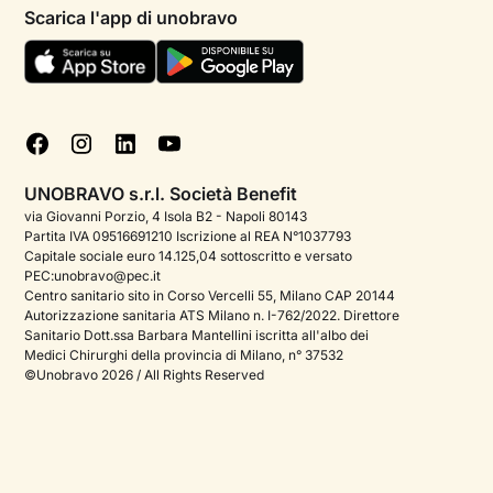
Psicologi per aree di intervento
Scarica l'app di unobravo
Termini e condizioni
Aiuto urgente
Informativa Privacy
FAQ
Dichiarazione di Accessibilità
Blog
Cookie policy
Test psicologici
Gestisci cookie
UNOBRAVO s.r.l. Società Benefit
Podcast di psicologia
via Giovanni Porzio, 4 Isola B2 - Napoli 80143
Partita IVA 09516691210 Iscrizione al REA N°1037793
Corporate
Capitale sociale euro 14.125,04 sottoscritto e versato
PEC:unobravo@pec.it
Psicologo italiano all'estero
Centro sanitario sito in Corso Vercelli 55, Milano CAP 20144
Autorizzazione sanitaria ATS Milano n. I-762/2022. Direttore
Approfondimenti sulla salute mentale
Sanitario Dott.ssa Barbara Mantellini iscritta all'albo dei
Medici Chirurghi della provincia di Milano, n° 37532
Sala stampa
©Unobravo 2026 / All Rights Reserved
Bandi e premi
Posizioni aperte