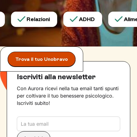
Relazioni
ADHD
Alimen
Trova il tuo Unobravo
Iscriviti alla newsletter
Con Aurora ricevi nella tua email tanti spunti
per coltivare il tuo benessere psicologico.
Iscriviti subito!