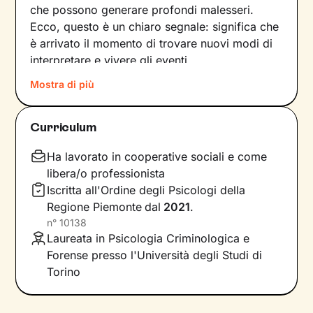
che possono generare profondi malesseri.
Ecco, questo è un chiaro segnale: significa che
è arrivato il momento di trovare nuovi modi di
interpretare e vivere gli eventi.
Mostra di più
Come farlo? Raccontando la nostra storia alla
ricerca di ciò che non ci rappresenta più, e
individuando
significati inediti in cui poterci
Curriculum
riconoscere
. In questo modo tracciamo una
nuova strada che ci consente di affrontare
Ha lavorato in cooperative sociali e come
situazioni, relazioni ed emozioni in armonia con
libera/o professionista
i nostri bisogni e desideri più profondi.
Iscritta all'Ordine degli Psicologi della
Regione Piemonte
dal
2021
.
Il nostro percorso insieme si baserà su un
n°
10138
ascolto attivo, privo di giudizio, e sulla
Laureata in Psicologia Criminologica e
costruzione di una relazione accogliente
e di
Forense presso l'Università degli Studi di
supporto. Ci concentreremo poi sul presente,
Torino
per comprendere quali meccanismi risultano
meno funzionali per te e quali invece