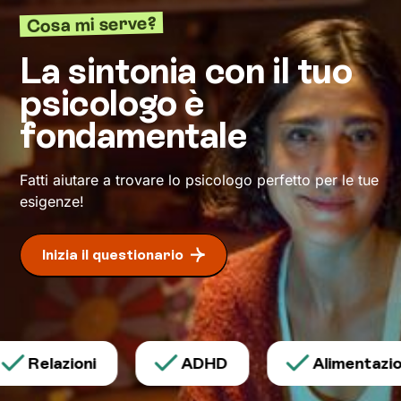
davvero ciò che senti e desideri, e che ti guidi
Cosa mi serve?
nel raggiungimento degli obiettivi di
benessere
che ti prefiggi.
La sintonia con il tuo
psicologo è
fondamentale
Fatti aiutare a trovare lo psicologo perfetto per le tue
esigenze!
Inizia il questionario
Relazioni
ADHD
Alimentazion