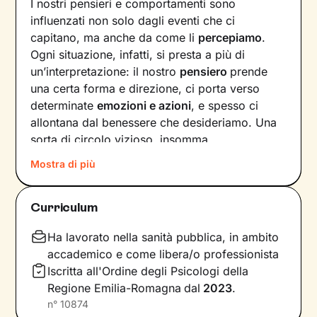
I nostri pensieri e comportamenti sono
influenzati non solo dagli eventi che ci
capitano, ma anche da come li
percepiamo
.
Ogni situazione, infatti, si presta a più di
un’interpretazione: il nostro
pensiero
prende
una certa forma e direzione, ci porta verso
determinate
emozioni e azioni
, e spesso ci
allontana dal benessere che desideriamo. Una
sorta di circolo vizioso, insomma.
Mostra di più
Si può interrompere questo circuito,
innescando un
cambiamento che porti a una
maggiore serenità
? Certo che sì, andando a
Curriculum
intervenire proprio sui pensieri e i
comportamenti che lo generano.
Ha lavorato nella sanità pubblica, in ambito
accademico e come libera/o professionista
Il mio compito sarà quello di accompagnarti in
Iscritta all'Ordine degli Psicologi della
questo processo, aiutandoti prima di tutto a
Regione Emilia-Romagna
dal
2023
.
diventare
consapevole di tutto quello
che
n°
10874
influenza l’interpretazione degli eventi della tua