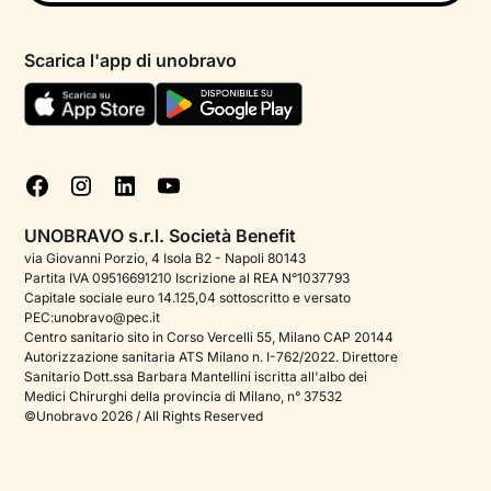
Psicologo in chat
Informativa privacy paziente
Psicologi per aree di intervento
Scarica l'app di unobravo
Termini e condizioni
Aiuto urgente
Informativa Privacy
FAQ
Dichiarazione di Accessibilità
Blog
Cookie policy
Test psicologici
Gestisci cookie
UNOBRAVO s.r.l. Società Benefit
Podcast di psicologia
via Giovanni Porzio, 4 Isola B2 - Napoli 80143
Partita IVA 09516691210 Iscrizione al REA N°1037793
Corporate
Capitale sociale euro 14.125,04 sottoscritto e versato
PEC:unobravo@pec.it
Psicologo italiano all'estero
Centro sanitario sito in Corso Vercelli 55, Milano CAP 20144
Autorizzazione sanitaria ATS Milano n. I-762/2022. Direttore
Sala stampa
Sanitario Dott.ssa Barbara Mantellini iscritta all'albo dei
Medici Chirurghi della provincia di Milano, n° 37532
Bandi e premi
©Unobravo 2026 / All Rights Reserved
Posizioni aperte