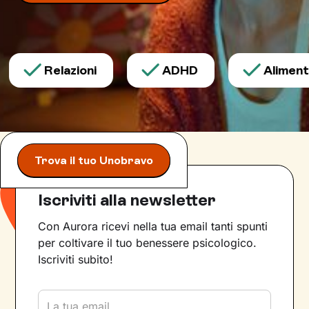
Relazioni
ADHD
Alimentaz
Trova il tuo Unobravo
Iscriviti alla newsletter
Con Aurora ricevi nella tua email tanti spunti
per coltivare il tuo benessere psicologico.
Iscriviti subito!