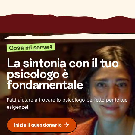
con maggiore serenità.
Nel percorso che faremo insieme ti ascolterò
sempre con attenzione e partecipazione,
aiutandoti a far
emergere ricordi significativi e
riflessioni
approfondite sulla tua vita e su come
ti relazioni con gli altri. Ti accompagnerò alla
Cosa mi serve?
scoperta di tutti quegli aspetti di te che ti
definiscono ma di cui non sei ancora
La sintonia con il tuo
pienamente cosciente.
psicologo è
Questo ti consentirà di riscoprire alcune tue
fondamentale
qualità che erano rimaste in secondo piano, e
di individuare risorse interiori che ti
permetteranno di
esprimerti con modalità
Fatti aiutare a trovare lo psicologo perfetto per le tue
nuove
.
esigenze!
Inizia il questionario