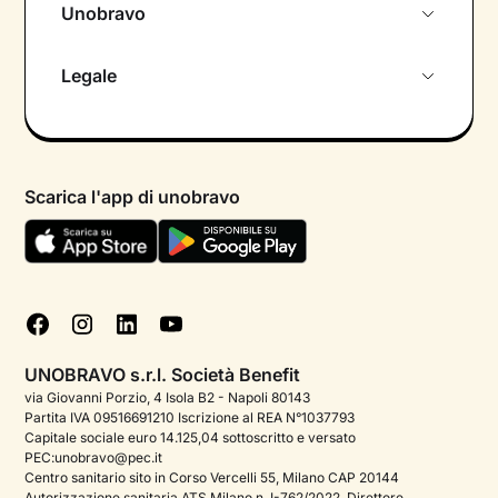
Unobravo
Chi siamo
Legale
Colloquio conoscitivo gratuito
Informativa privacy calendario
Psicologo in chat
Informativa privacy paziente
Psicologi per aree di intervento
Scarica l'app di unobravo
Termini e condizioni
Aiuto urgente
Informativa Privacy
FAQ
Dichiarazione di Accessibilità
Blog
Cookie policy
Test psicologici
Gestisci cookie
UNOBRAVO s.r.l. Società Benefit
Podcast di psicologia
via Giovanni Porzio, 4 Isola B2 - Napoli 80143
Partita IVA 09516691210 Iscrizione al REA N°1037793
Corporate
Capitale sociale euro 14.125,04 sottoscritto e versato
PEC:unobravo@pec.it
Psicologo italiano all'estero
Centro sanitario sito in Corso Vercelli 55, Milano CAP 20144
Autorizzazione sanitaria ATS Milano n. I-762/2022. Direttore