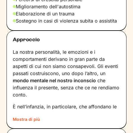
Miglioramento dell'autostima
Elaborazione di un trauma
Sostegno in casi di violenza subita o assistita
Approccio
La nostra personalità, le emozioni e i
comportamenti derivano in gran parte da
aspetti di cui non siamo consapevoli. Gli eventi
passati costruiscono, uno dopo l’altro, un
mondo mentale nel nostro inconscio
che
influenza il presente, senza che ce ne rendiamo
conto.
È nell’infanzia, in particolare, che affondano le
radici di tanti nostri modi di essere, di pensare
Mostra di più
e agire: le
esperienze vissute in famiglia
,
infatti, vengono apprese, memorizzate e