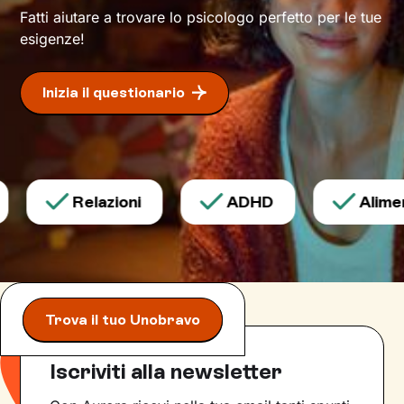
Fatti aiutare a trovare lo psicologo perfetto per le tue
pienamente cosciente.
esigenze!
Questo ti consentirà di riscoprire alcune tue
qualità che erano rimaste in secondo piano, e
Inizia il questionario
di individuare risorse interiori che ti
permetteranno di
esprimerti con modalità
nuove
.
Relazioni
ADHD
Aliment
Trova il tuo Unobravo
Iscriviti alla newsletter