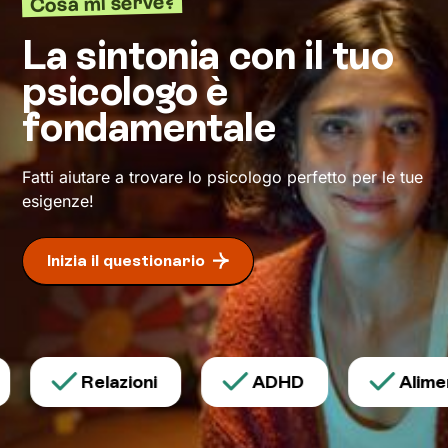
Cosa mi serve?
in base ai tuoi valori e bisogni, potrai
ristrutturare quelle modalità di pensiero e
La sintonia con il tuo
azione che finora ti hanno limitato. Io resterò al
psicologo è
tuo fianco per spronarti e sostenerti, e
cammineremo insieme verso la meta: il tuo
fondamentale
benessere
.
Fatti aiutare a trovare lo psicologo perfetto per le tue
esigenze!
Inizia il questionario
Relazioni
ADHD
Aliment