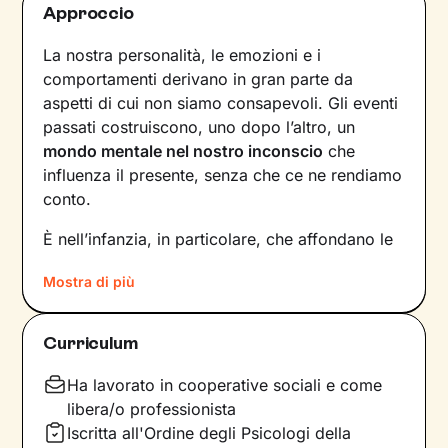
Approccio
La nostra personalità, le emozioni e i
comportamenti derivano in gran parte da
aspetti di cui non siamo consapevoli. Gli eventi
passati costruiscono, uno dopo l’altro, un
mondo mentale nel nostro inconscio
che
influenza il presente, senza che ce ne rendiamo
conto.
È nell’infanzia, in particolare, che affondano le
radici di tanti nostri modi di essere, di pensare
Mostra di più
e agire: le
esperienze vissute in famiglia
,
infatti, vengono apprese, memorizzate e
riproposte nelle relazioni successive.
Curriculum
Individuare e comprendere questi meccanismi -
che in età adulta si attivano in maniera
Ha lavorato in cooperative sociali e come
automatica - è la chiave per innescare il
libera/o professionista
cambiamento.
Iscritta all'Ordine degli Psicologi della