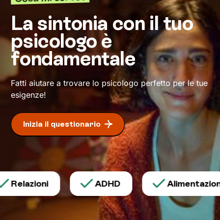
permetteranno di
esprimerti con modalità
La sintonia con il tuo
nuove
.
psicologo è
fondamentale
Fatti aiutare a trovare lo psicologo perfetto per le tue
esigenze!
Inizia il questionario
Relazioni
ADHD
Alimentazione