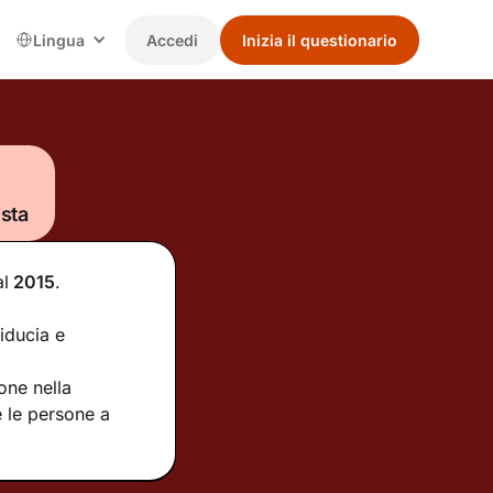
Lingua
Accedi
Inizia il questionario
sta
al
2015
.
iducia e
one nella
e le persone a