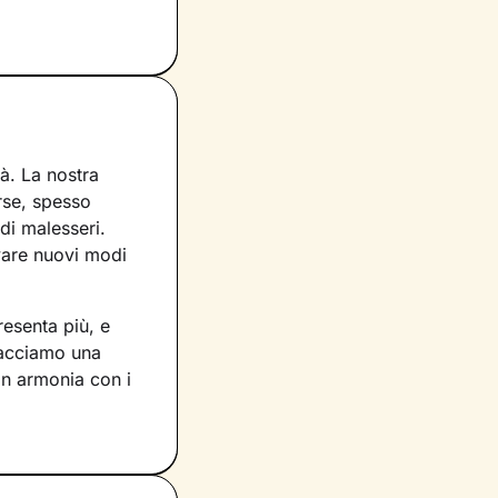
à. La nostra
erse, spesso
di malesseri.
ovare nuovi modi
resenta più, e
racciamo una
in armonia con i
 sulla
i sul presente,