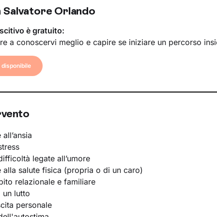
 Salvatore Orlando
scitivo è gratuito:
re a conoscervi meglio e capire se iniziare un percorso ins
disponibile
rvento
 all’ansia
stress
ifficoltà legate all’umore
e alla salute fisica (propria o di un caro)
bito relazionale e familiare
 un lutto
scita personale
ell'autostima