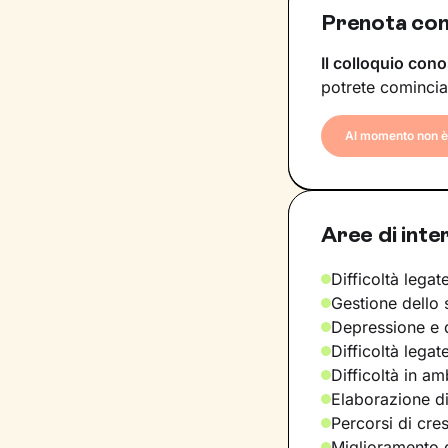
Prenota con
Il colloquio cono
potrete comincia
Al momento non è 
Aree di inte
Difficoltà legate
Gestione dello 
Depressione e d
Difficoltà legat
Difficoltà in am
Elaborazione di
Percorsi di cre
Miglioramento d