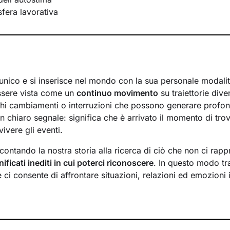
 sfera lavorativa
unico e si inserisce nel mondo con la sua personale modalit
ssere vista come un
continuo movimento
su traiettorie div
hi cambiamenti o interruzioni che possono generare profon
n chiaro segnale: significa che è arrivato il momento di tr
vivere gli eventi.
ontando la nostra storia alla ricerca di ciò che non ci rapp
nificati inediti in cui poterci riconoscere
. In questo modo t
ci consente di affrontare situazioni, relazioni ed emozioni 
desideri più profondi.
o insieme si baserà su un ascolto attivo, privo di giudizio, e
na relazione accogliente
e di supporto. Ci concentreremo po