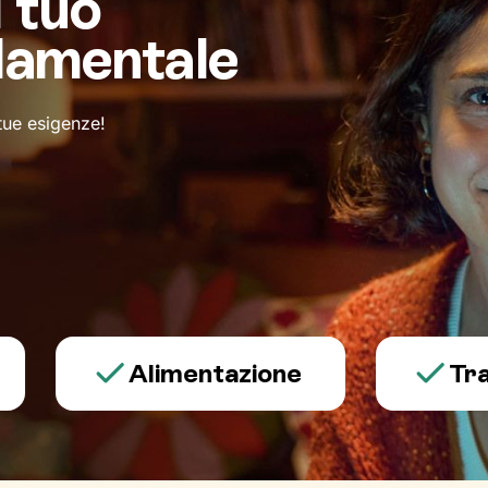
l tuo
damentale
 tue esigenze!
Alimentazione
Trauma 