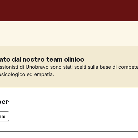
ato dal nostro team clinico
essionisti di Unobravo sono stati scelti sulla base di compet
sicologico ed empatia.
per
ale