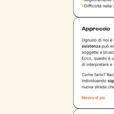
Difficoltà nella
Approccio
Ognuno di noi è 
esistenza
può e
soggette a brusc
Ecco, questo è u
di interpretare e 
Come farlo? Racc
individuando
sig
nuova strada che 
nostri bisogni e 
Mostra di più
Il nostro percors
costruzione di u