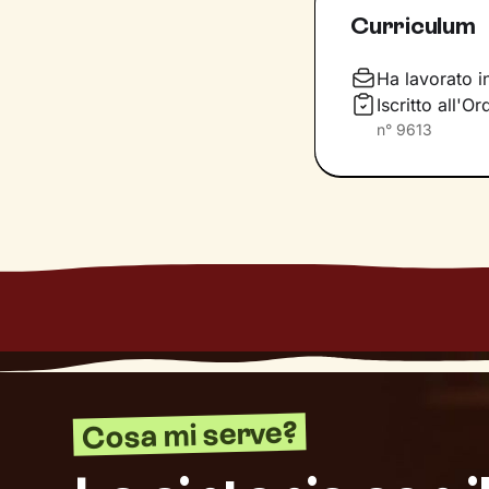
per comprendere 
Curriculum
potrebbero aiutar
Infine costruire
Ha lavorato i
ciò che senti e d
Iscritto all'O
prefiggi.
n°
9613
Cosa mi serve?