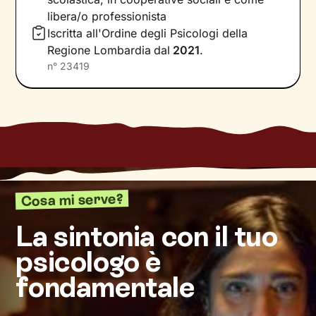
i nostri bisogni e desideri più profondi.
libera/o professionista
Iscritta all'Ordine degli Psicologi della
Il nostro percorso insieme si baserà su un
Regione Lombardia
dal
2021
.
ascolto attivo, privo di giudizio, e sulla
n°
23419
costruzione di una relazione accogliente
e di
supporto. Ci concentreremo poi sul presente,
per comprendere quali meccanismi risultano
meno funzionali per te e quali invece
potrebbero aiutarti ad avere a che fare coi vari
aspetti della tua vita con maggiore serenità.
Infine costruiremo insieme una
nuova
Cosa mi serve?
narrazione
della tua storia, che rappresenti
davvero ciò che senti e desideri, e che ti guidi
La sintonia con il tuo
nel raggiungimento degli obiettivi di
benessere
psicologo è
che ti prefiggi.
fondamentale