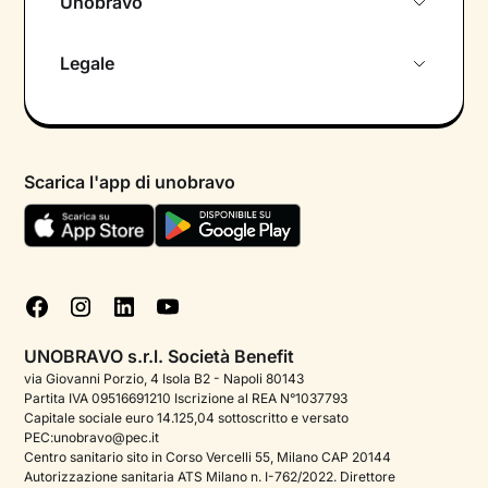
Unobravo
Chi siamo
Legale
Colloquio conoscitivo gratuito
Informativa privacy calendario
Psicologo in chat
Informativa privacy paziente
Psicologi per aree di intervento
Scarica l'app di unobravo
Termini e condizioni
Aiuto urgente
Informativa Privacy
FAQ
Dichiarazione di Accessibilità
Blog
Cookie policy
Test psicologici
Gestisci cookie
UNOBRAVO s.r.l. Società Benefit
Podcast di psicologia
via Giovanni Porzio, 4 Isola B2 - Napoli 80143
Partita IVA 09516691210 Iscrizione al REA N°1037793
Corporate
Capitale sociale euro 14.125,04 sottoscritto e versato
PEC:unobravo@pec.it
Psicologo italiano all'estero
Centro sanitario sito in Corso Vercelli 55, Milano CAP 20144
Autorizzazione sanitaria ATS Milano n. I-762/2022. Direttore