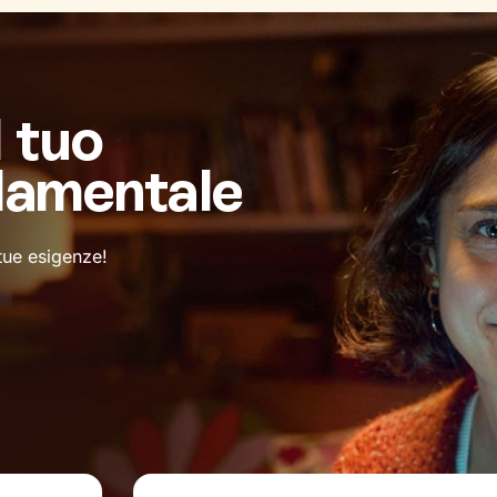
l tuo
damentale
 tue esigenze!