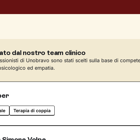
ato dal nostro team clinico
essionisti di Unobravo sono stati scelti sulla base di compet
sicologico ed empatia.
per
ale
Terapia di coppia
 Simone Volpe