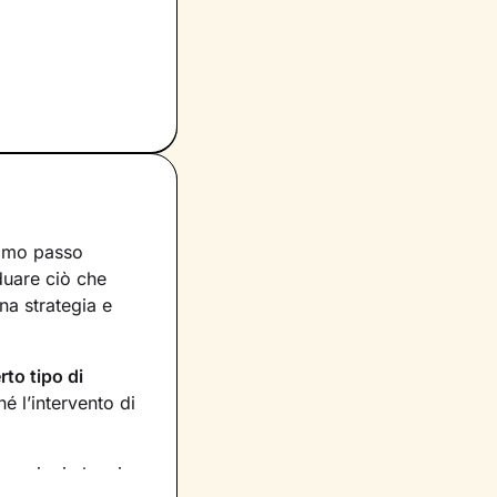
rimo passo
iduare ciò che
na strategia e
rto tipo di
 l’intervento di
rmazioni che ci