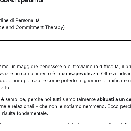
corsi specifici
line di Personalità
ce and Commitment Therapy)
mo un maggiore benessere o ci troviamo in difficoltà, il p
avviare un cambiamento è la
consapevolezza
. Oltre a indiv
 dobbiamo poi capire come poterlo migliorare, pianificare u
 atto.
n è semplice, perché noi tutti siamo talmente
abituati a un ce
rne e relazionali – che non le notiamo nemmeno. Ecco perché
a risulta fondamentale.
l nostro percorso insieme consisterà in una raccolta di info