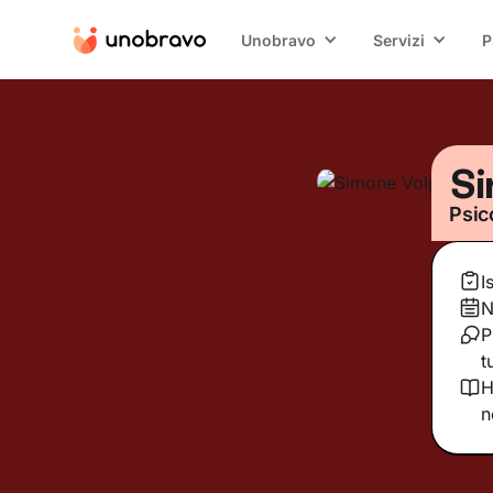
Unobravo
Servizi
P
Si
Psic
I
N
P
t
H
n