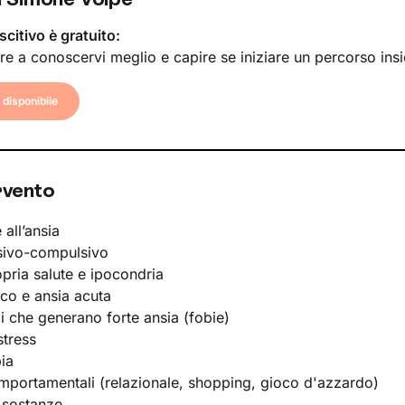
scitivo è gratuito:
re a conoscervi meglio e capire se iniziare un percorso ins
disponibile
rvento
 all’ansia
sivo-compulsivo
opria salute e ipocondria
ico e ansia acuta
li che generano forte ansia (fobie)
stress
ia
portamentali (relazionale, shopping, gioco d'azzardo)
 sostanze