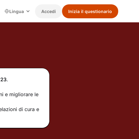
Lingua
Accedi
Inizia il questionario
023
.
i e migliorare le
lazioni di cura e