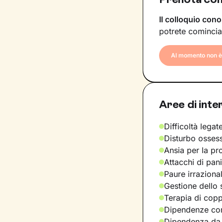
Il colloquio cono
potrete comincia
Al momento non è 
Aree di inte
Difficoltà legate
Disturbo osses
Ansia per la pr
Attacchi di pan
Paure irraziona
Gestione dello 
Terapia di copp
Dipendenze com
Dipendenza da