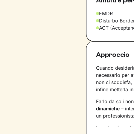
Ambiti e per
EMDR
Disturbo Border
ACT (Acceptan
Approccio
Quando desideria
necessario per 
non ci soddisfa,
infine metterla in
Farlo da soli no
dinamiche
– inte
un professionist
La prima fase de