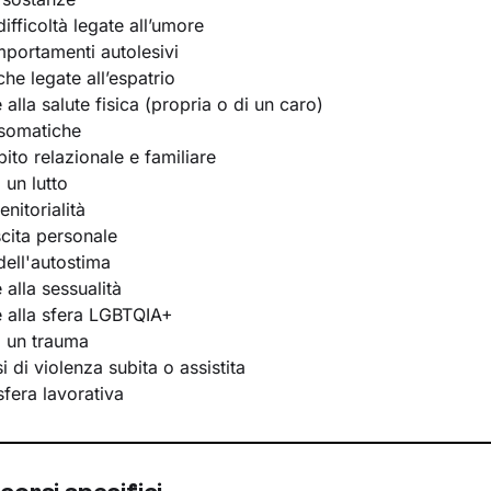
ifficoltà legate all’umore
portamenti autolesivi
he legate all’espatrio
e alla salute fisica (propria o di un caro)
osomatiche
bito relazionale e familiare
 un lutto
nitorialità
scita personale
ell'autostima
e alla sessualità
te alla sfera LGBTQIA+
i un trauma
 di violenza subita o assistita
 sfera lavorativa