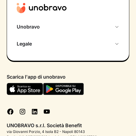
Unobravo
Chi siamo
Legale
Colloquio conoscitivo gratuito
Informativa privacy calendario
Psicologo in chat
Informativa privacy paziente
Psicologi per aree di intervento
Scarica l'app di unobravo
Termini e condizioni
Aiuto urgente
Informativa Privacy
FAQ
Dichiarazione di Accessibilità
Blog
Cookie policy
Test psicologici
Gestisci cookie
UNOBRAVO s.r.l. Società Benefit
Podcast di psicologia
via Giovanni Porzio, 4 Isola B2 - Napoli 80143