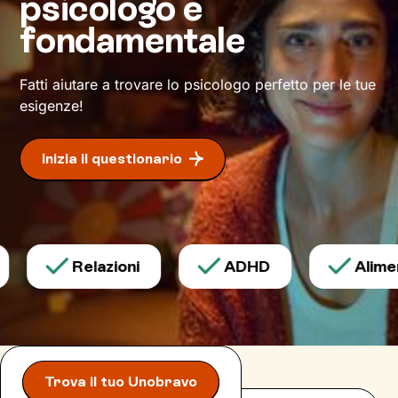
psicologo è
fondamentale
Fatti aiutare a trovare lo psicologo perfetto per le tue
esigenze!
Inizia il questionario
Relazioni
ADHD
Aliment
Trova il tuo Unobravo