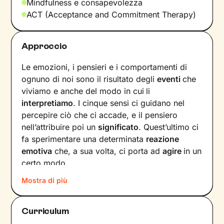
Mindfulness e consapevolezza
ACT (Acceptance and Commitment Therapy)
Approccio
Le emozioni, i pensieri e i comportamenti di
ognuno di noi sono il risultato degli
eventi
che
viviamo e anche del modo in cui
li
interpretiamo
. I cinque sensi ci guidano nel
percepire ciò che ci accade, e il pensiero
nell’attribuire poi un
significato
. Quest’ultimo ci
fa sperimentare una determinata
reazione
emotiva
che, a sua volta, ci porta ad
agire
in un
certo modo.
Mostra di più
Col passare del tempo possono crearsi circoli
virtuosi ma anche viziosi, che ci allontanano dal
benessere e dalla persona che vorremmo
Curriculum
essere. Questi circuiti si possono interrompere,