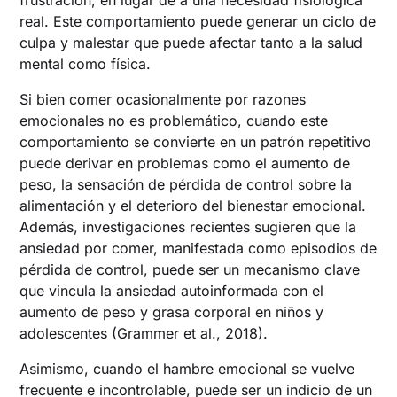
manejo diario de la ansiedad por comer
real. Este comportamiento puede generar un ciclo de
Preguntas de autoevaluación para reconocer
culpa y malestar que puede afectar tanto a la salud
la ansiedad relacionada con la alimentación
mental como física.
Ejemplo cotidiano: cómo reconocer la
ansiedad relacionada con la alimentación en
Si bien comer ocasionalmente por razones
la vida diaria
emocionales no es problemático, cuando este
Datos sobre la prevalencia de la ansiedad por
comportamiento se convierte en un patrón repetitivo
comer
puede derivar en problemas como el aumento de
peso, la sensación de pérdida de control sobre la
alimentación y el deterioro del bienestar emocional.
Además, investigaciones recientes sugieren que la
ansiedad por comer, manifestada como episodios de
pérdida de control, puede ser un mecanismo clave
que vincula la ansiedad autoinformada con el
aumento de peso y grasa corporal en niños y
adolescentes (Grammer et al., 2018).
Asimismo, cuando el hambre emocional se vuelve
frecuente e incontrolable, puede ser un indicio de un