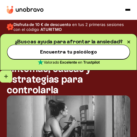
Disfruta de 10 € de descuento
en tus 2 primeras sesiones
con el código
ATURITMO
¿Buscas ayuda para afrontar la ansiedad?
Ansiedad
Blog
/
Tiempo de lectura
5
min
Encuentra tu psicólogo
Ansiedad por comer:
Valorado
Excelente
en
Trustpilot
síntomas, causas y
estrategias para
controlarla