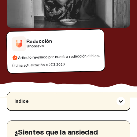
Redacción
Unobravo
Artículo revisado por nuestra redacción clínica.
27.3.2026
Última actualización el
Índice
¿Qué significa comer por ansiedad?
Comer por ansiedad: síntomas
Ansiedad por comer: causas
¿Sientes que la ansiedad