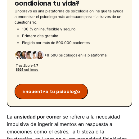
Problemas de regulación emocional
condiciona tu vida?
Baja autoestima
Unobravo es una plataforma de psicología online que te ayuda
a encontrar el psicologo más adecuado para ti a través de un
Dietas restrictivas y patrones alimentarios
cuestionario.
inadecuados
100 % online, flexible y seguro
Traumas y estrés postraumático
Primera cita gratuita
Elegido por más de 500.000 pacientes
Cómo controlar la ansiedad por comer:
estrategias útiles
+9.500
psicólogos en la plataforma
Construir buenos hábitos alimentarios
Beber más agua
Practicar la alimentación consciente
Realizar actividad física regularmente
Encuentra tu psicólogo
Utilizar técnicas de relajación
Consultar con un profesional
El ciclo emocional de la ansiedad por comer:
La
ansiedad por comer
se refiere a la necesidad
cómo puede mantenerse y cómo empezar a
impulsiva de ingerir alimentos en respuesta a
cambiarlo
emociones como el estrés, la tristeza o la
Ejercicios prácticos para acompañar el
frustración, en lugar de a una necesidad fisiológica